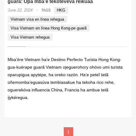
guarã: Opa mba’e tekotevẽva reikuaa
·
June 22, 2024
HKG
TAGS
Vietnam visa en línea rehegua
Visa Vietnam en línea Hong Kong-pe guarã
Visa Vietnam rehegua
Mba’ére Vietnam ha’e Destino Perfecto Turista Hong Kong-
gua-kuérape guarã Vietnam ojeguerohory ohóvo umi turista
oparupigua apytépe, ha oreko razón. Ha’e peteĩ tetã
oñemomba’eguasúva tembiasakue ha tekoha rico rehe,
oguerekóva influencia China, Francia ha ambue tetã
ijykéregua.
READ MORE
1