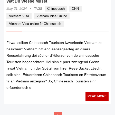
Wat Dir Wësse Musst
·
May 31, 2024
Chinesesch
CHN
TAGS
Vietnam Visa
Vietnam Visa Online
Vietnam Visa online fir Chinesesch
Firwat sollten Chinesesch Touristen iwwerleeën Vietnam ze
besichen? Vietnam bitt eng eenzegaarteg an divers
Reeserfahrung déi sécher d’Häerzer vun de chinesesche
Touristen begeeschtert. Hei sinn e puer zwéngend Grënn
firwat Vietnam un der Spëtzt vun hirer Rees-Bucket Lëscht
sollt sinn: Erfuerderen Chinesesch Touristen en Entréesvisum
fir an Vietnam anzeginn? Jo, Chinesesch Touristen sinn
erfuerderlech e
READ MORE