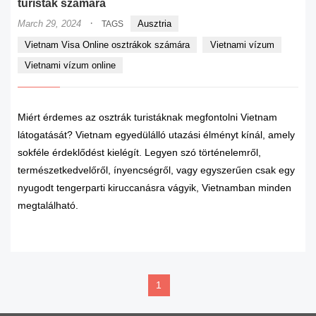
turisták számára
·
March 29, 2024
Ausztria
TAGS
Vietnam Visa Online osztrákok számára
Vietnami vízum
Vietnami vízum online
Miért érdemes az osztrák turistáknak megfontolni Vietnam
látogatását? Vietnam egyedülálló utazási élményt kínál, amely
sokféle érdeklődést kielégít. Legyen szó történelemről,
természetkedvelőről, ínyencségről, vagy egyszerűen csak egy
nyugodt tengerparti kiruccanásra vágyik, Vietnamban minden
megtalálható.
READ MORE
1