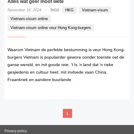
Alles wat geer moot wete
·
November 16, 2024
HKG
Vietnam-visum
TAGS
Vietnam-visum online
Vietnam-visum online veur Hong Kong-burgers
Waarom Vietnam de perfekte bestumming is veur Hong Kong-
burgers Vietnam is populairder gewore oonder toeriste oet de
ganse wereld, en mit goode reie. ‘t Is ‘n land dat ‘n rieke
gesjiedenis en cultuur heet, mit invloede vaan China,
Fraankriek en aandere buurlande.
READ MORE
1
Privacy policy