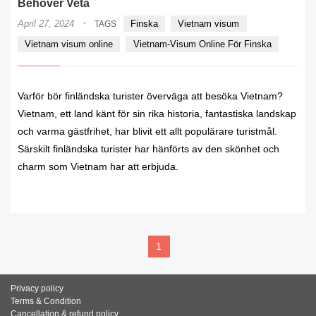
Behöver Veta
·
April 27, 2024
Finska
Vietnam visum
TAGS
Vietnam visum online
Vietnam-Visum Online För Finska
Varför bör finländska turister överväga att besöka Vietnam?
Vietnam, ett land känt för sin rika historia, fantastiska landskap
och varma gästfrihet, har blivit ett allt populärare turistmål.
Särskilt finländska turister har hänförts av den skönhet och
charm som Vietnam har att erbjuda.
READ MORE
1
Privacy policy
Terms & Condition
Cancellation & refund policy