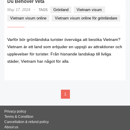
Du Behöver Veta
·
May 17, 2024
Grönland
Vietnam visum
TAGS
Vietnam visum online
Vietnam visum online för grönländare
Varför bör grönländska turister överväga att besöka Vietnam?
Vietnam är ett land som erbjuder en uppsjö av attraktioner och
upplevelser för turister. Från hisnande landskap till livliga
städer, Vietnam har något för alla.
READ MORE
1
Privacy policy
Terms & Condition
Cancellation & refund policy
About us