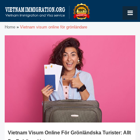
Home
»
Vietnam visum online för grönländare
Vietnam Visum Online För Grönländska Turister: Allt