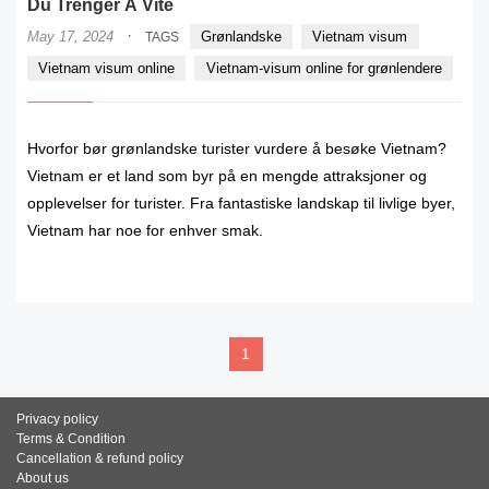
Du Trenger Å Vite
·
May 17, 2024
Grønlandske
Vietnam visum
TAGS
Vietnam visum online
Vietnam-visum online for grønlendere
Hvorfor bør grønlandske turister vurdere å besøke Vietnam?
Vietnam er et land som byr på en mengde attraksjoner og
opplevelser for turister. Fra fantastiske landskap til livlige byer,
Vietnam har noe for enhver smak.
READ MORE
1
Privacy policy
Terms & Condition
Cancellation & refund policy
About us