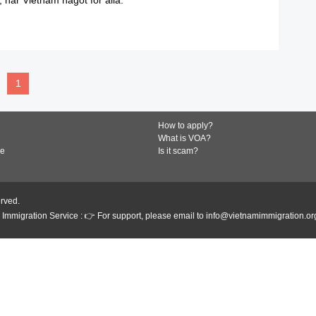
READ MORE
1
How to apply?
What is VOA?
de
Is it scam?
erved.
Immigration Service : 👉 For support, please email to info@vietnamimmigration.or