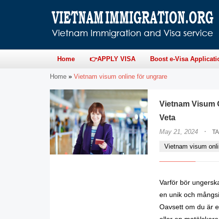
Home
👉APPLY VISA
Boost e-Visa Applicati
Home
»
Vietnam visum online för ungrare
Vietnam Visum O
Veta
·
May 21, 2024
T
Vietnam visum onli
Varför bör ungersk
en unik och mångsid
Oavsett om du är en
eller en matälskare