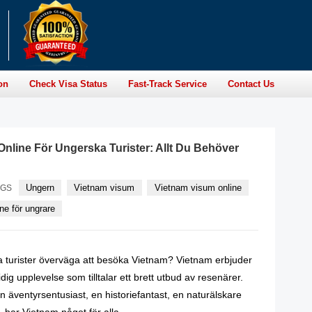
on
Check Visa Status
Fast-Track Service
Contact Us
nline För Ungerska Turister: Allt Du Behöver
Ungern
Vietnam visum
Vietnam visum online
AGS
ne för ungrare
a turister överväga att besöka Vietnam? Vietnam erbjuder
ig upplevelse som tilltalar ett brett utbud av resenärer.
 äventyrsentusiast, en historiefantast, en naturälskare
, har Vietnam något för alla.