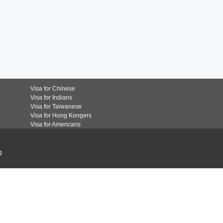
Visa for Chinese
Visa for Indians
Visa for Taiwanese
Visa for Hong Kongers
Visa for Americans
g