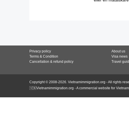
Privacy policy
About us
Terms & Condition
Visa news
Cancellation & refund policy
Travel gui
Copyright © 2008-2026. Vietnamimmigration.org - All rights res
🇻🇳Vietnamimmigration.org - A commercial website for Vietnam 