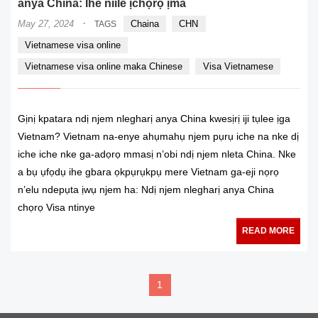
anya China: Ihe niile ịchọrọ ịma
·
May 27, 2024
Chaina
CHN
TAGS
Vietnamese visa online
Vietnamese visa online maka Chinese
Visa Vietnamese
Gịnị kpatara ndị njem nlegharị anya China kwesịrị iji tụlee ịga
Vietnam? Vietnam na-enye ahụmahụ njem pụrụ iche na nke dị
iche iche nke ga-adọrọ mmasị n’obi ndị njem nleta China. Nke
a bụ ụfọdụ ihe gbara ọkpụrụkpụ mere Vietnam ga-eji nọrọ
n’elu ndepụta ịwụ njem ha: Ndị njem nlegharị anya China
chọrọ Visa ntinye
READ MORE
1