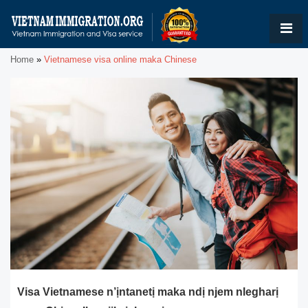
Home
»
Vietnamese visa online maka Chinese
Visa Vietnamese n’ịntanetị maka ndị njem nlegharị