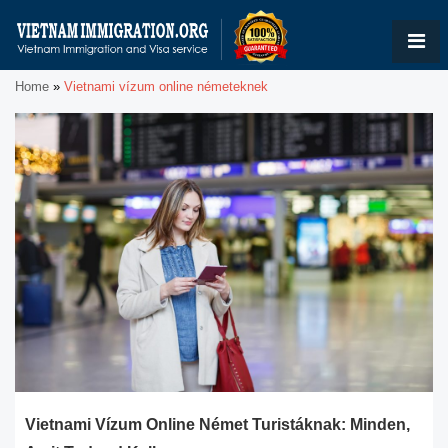
Home
»
Vietnami vízum online németeknek
Vietnami Vízum Online Német Turistáknak: Minden,