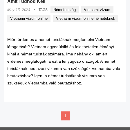
Amit Tudnod Kell
·
May 13, 2024
Németország
Vietnami vízum
TAGS
Vietnami vízum online
Vietnami vízum online németeknek
Miért érdemes a német turistáknak megfontolni Vietnam
látogatását? Vietnam egyedülálló és felejthetetlen élményt
kínál a német turisták számára. Íme néhány ok, amiért
érdemes meglátogatnia ezt a lenyűgöző országot: A német
turistáknak beutazási vízumra van szükségük Vietnamba való
beutazáshoz? Igen, a német turistáknak vízumra van
szükségük Vietnamba való beutazáshoz.
READ MORE
1