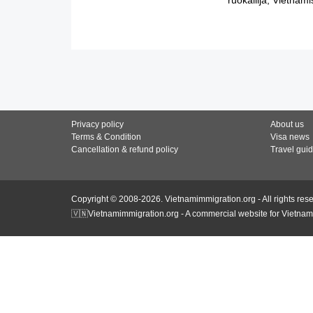
Privacy policy
About us
Terms & Condition
Visa news
Cancellation & refund policy
Travel gui
Copyright © 2008-2026. Vietnamimmigration.org - All rights res
🇻🇳Vietnamimmigration.org - A commercial website for Vietnam 