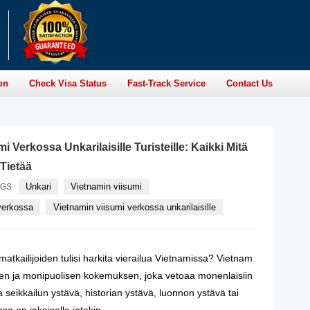
on
Check Visa Status
Fast-Track Service
Contact Us
i Verkossa Unkarilaisille Turisteille: Kaikki Mitä
 Tietää
Unkari
Vietnamin viisumi
AGS
verkossa
Vietnamin viisumi verkossa unkarilaisille
matkailijoiden tulisi harkita vierailua Vietnamissa? Vietnam
isen ja monipuolisen kokemuksen, joka vetoaa monenlaisiin
pa seikkailun ystävä, historian ystävä, luonnon ystävä tai
ssa on jokaiselle jotakin.