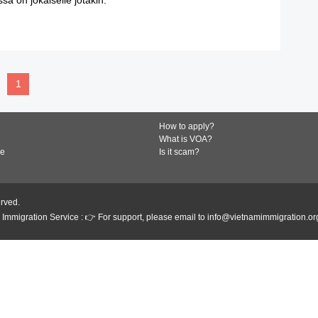
READ MORE
1
How to apply?
What is VOA?
de
Is it scam?
erved.
Immigration Service : 👉 For support, please email to info@vietnamimmigration.or