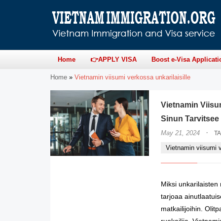
Home
👉APPLY VISA
Boost e-Visa Applicati
Home
»
Vietnamin viisumi verkossa unkarilaisille
Vietnamin Viisum
Sinun Tarvitsee
·
May 21, 2024
T
Vietnamin viisumi 
Miksi unkarilaisten 
tarjoaa ainutlaatu
matkailijoihin. Olit
ruokailija, Vietnami