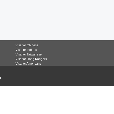
Visa for Chinese
Visa for Indians
Visa for Taiwanese
Visa for Hong Kongers
Visa for Americans
g