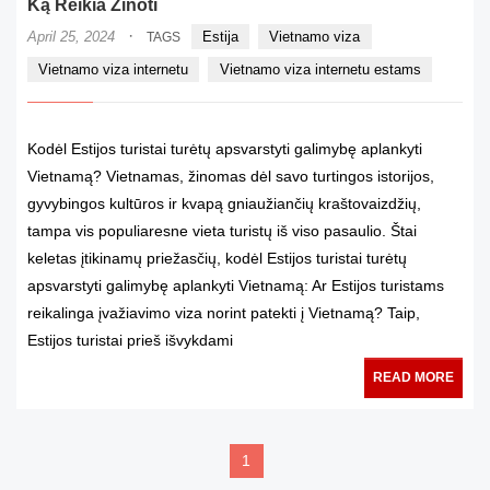
Ką Reikia Žinoti
·
April 25, 2024
Estija
Vietnamo viza
TAGS
Vietnamo viza internetu
Vietnamo viza internetu estams
Kodėl Estijos turistai turėtų apsvarstyti galimybę aplankyti
Vietnamą? Vietnamas, žinomas dėl savo turtingos istorijos,
gyvybingos kultūros ir kvapą gniaužiančių kraštovaizdžių,
tampa vis populiaresne vieta turistų iš viso pasaulio. Štai
keletas įtikinamų priežasčių, kodėl Estijos turistai turėtų
apsvarstyti galimybę aplankyti Vietnamą: Ar Estijos turistams
reikalinga įvažiavimo viza norint patekti į Vietnamą? Taip,
Estijos turistai prieš išvykdami
READ MORE
1