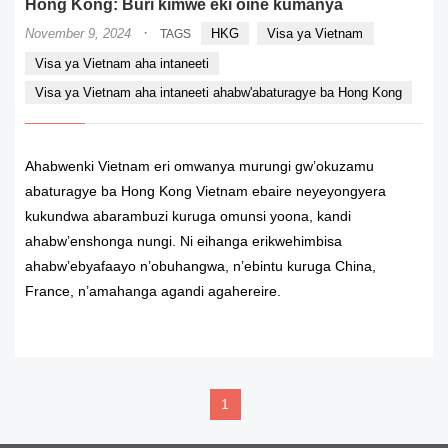
Hong Kong: Buri kimwe eki oine kumanya
·
November 9, 2024
HKG
Visa ya Vietnam
TAGS
Visa ya Vietnam aha intaneeti
Visa ya Vietnam aha intaneeti ahabw'abaturagye ba Hong Kong
Ahabwenki Vietnam eri omwanya murungi gw’okuzamu
abaturagye ba Hong Kong Vietnam ebaire neyeyongyera
kukundwa abarambuzi kuruga omunsi yoona, kandi
ahabw’enshonga nungi. Ni eihanga erikwehimbisa
ahabw’ebyafaayo n’obuhangwa, n’ebintu kuruga China,
France, n’amahanga agandi agahereire.
READ MORE
1