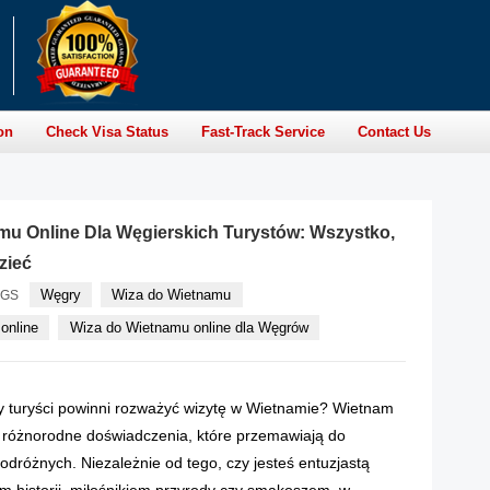
on
Check Visa Status
Fast-Track Service
Contact Us
mu Online Dla Węgierskich Turystów: Wszystko,
zieć
Węgry
Wiza do Wietnamu
AGS
online
Wiza do Wietnamu online dla Węgrów
y turyści powinni rozważyć wizytę w Wietnamie? Wietnam
i różnorodne doświadczenia, które przemawiają do
odróżnych. Niezależnie od tego, czy jesteś entuzjastą
em historii, miłośnikiem przyrody czy smakoszem, w