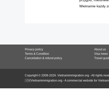
Wietnamie każdy zn
Privacy policy
About us
Terms & Condition
Visa news
Cancellation & refund policy
Travel gui
Copyright © 2008-2026. Vietnamimmigration.org - All rights res
🇻🇳Vietnamimmigration.org - A commercial website for Vietnam 