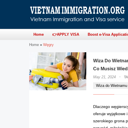
Home
👉APPLY VISA
Boost e-Visa Applicati
Home
»
Węgry
Wiza Do Wietna
Co Musisz Wied
·
May 21, 2024
T
Wiza do Wietnamu 
Dlaczego węgiersc
oferuje wyjątkowe 
szerokiego grona p
przygód, miłośniki