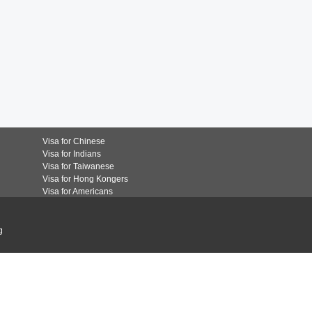
Visa for Chinese
Visa for Indians
Visa for Taiwanese
Visa for Hong Kongers
Visa for Americans
g