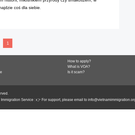
ajdzie coś dla siebie.
READ MORE
1
How to apply?
What is VOA?
de
Is it scam?
erved.
Immigration Service : 👉 For support, please email to info@vietnamimmigration.or