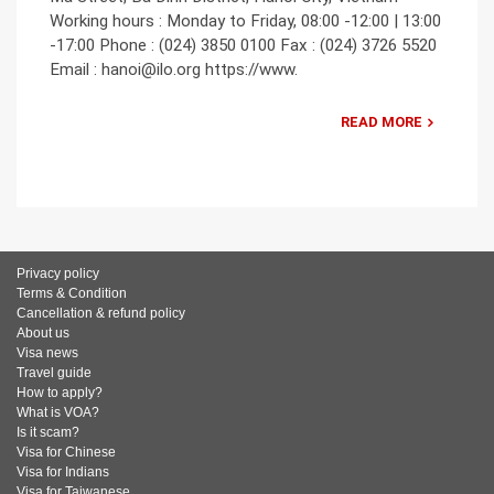
Working hours : Monday to Friday, 08:00 -12:00 | 13:00
-17:00 Phone : (024) 3850 0100 Fax : (024) 3726 5520
Email : hanoi@ilo.org https://www.
READ MORE
Privacy policy
Terms & Condition
Cancellation & refund policy
About us
Visa news
Travel guide
How to apply?
What is VOA?
Is it scam?
Visa for Chinese
Visa for Indians
Visa for Taiwanese