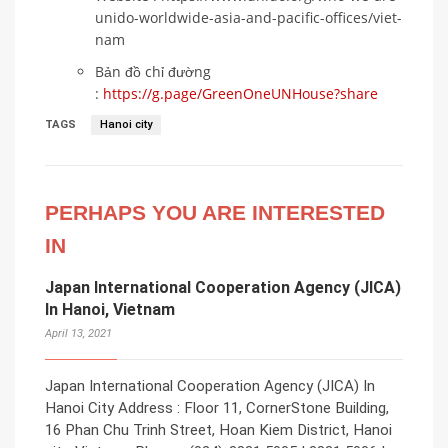
unido-worldwide-asia-and-pacific-offices/viet-
nam
Bản đồ chỉ đường
:
https://g.page/GreenOneUNHouse?share
TAGS
Hanoi city
PERHAPS YOU ARE INTERESTED
IN
Japan International Cooperation Agency (JICA)
In Hanoi, Vietnam
April 13, 2021
Japan International Cooperation Agency (JICA) In
Hanoi City Address : Floor 11, CornerStone Building,
16 Phan Chu Trinh Street, Hoan Kiem District, Hanoi