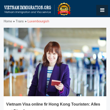
Home
»
Trans
»
Luxembourgish
Vietnam Visa online fir Hong Kong Touristen: Alles