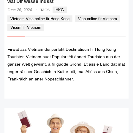
wat Dir wësse musst
·
June 26, 2024
HKG
TAGS
Vietnam Visa online fir Hong Kong
Visa online fir Vietnam
Visum fir Vietnam
Firwat ass Vietnam déi perfekt Destinatioun fir Hong Kong
Touristen Vietnam huet Popularitéit ënnert Touristen aus der
ganzer Welt gewinnt, a fir gudde Grond. Et ass e Land dat mat
enger räicher Geschicht a Kultur bitt, mat Aflëss aus China,
Frankräich an aner Nopeschlänner.
READ MORE