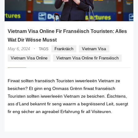
Vietnam Visa Online Fir Franséisch Touristen: Alles
Wat Dir Wësse Musst
·
May 6, 2024
Frankräich
Vietnam Visa
TAGS
Vietnam Visa Online
Vietnam Visa Online fir Franséisch
Firwat sollten franséisch Touristen iwwerleeën Vietnam ze
besichen? Et ginn eng Onmass Grënn firwat franséisch
Touristen sollten iwwerleeën Vietnam ze besichen. Éischtens,
ass d’Land bekannt fir seng waarm a begréissend Leit, suergt
fir eng sécher an agreabel Erfahrung fir all Visiteuren.
READ MORE