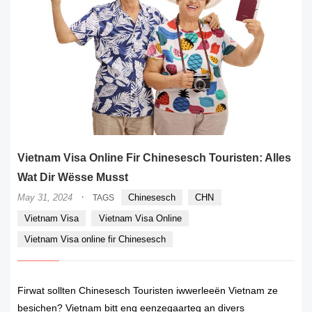
Vietnam Visa Online Fir Chinesesch Touristen: Alles
Wat Dir Wësse Musst
·
May 31, 2024
Chinesesch
CHN
TAGS
Vietnam Visa
Vietnam Visa Online
Vietnam Visa online fir Chinesesch
Firwat sollten Chinesesch Touristen iwwerleeën Vietnam ze
besichen? Vietnam bitt eng eenzegaarteg an divers