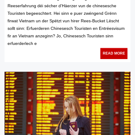
Reeserfahrung déi sécher d’Häerzer vun de chinesesche
Touristen begeeschtert. Hei sinn e puer zwéngend Grënn
firwat Vietnam un der Spëtzt vun hirer Rees-Bucket Lëscht
sollt sinn: Erfuerderen Chinesesch Touristen en Entréesvisum
fir an Vietnam anzeginn? Jo, Chinesesch Touristen sinn
erfuerderlech e
READ MORE