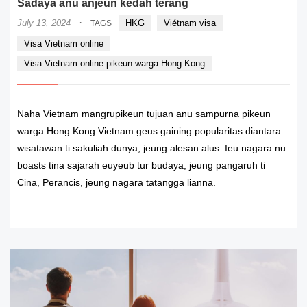
Sadaya anu anjeun kedah terang
·
July 13, 2024
HKG
Viétnam visa
TAGS
Visa Vietnam online
Visa Vietnam online pikeun warga Hong Kong
Naha Vietnam mangrupikeun tujuan anu sampurna pikeun
warga Hong Kong Vietnam geus gaining popularitas diantara
wisatawan ti sakuliah dunya, jeung alesan alus. Ieu nagara nu
boasts tina sajarah euyeub tur budaya, jeung pangaruh ti
Cina, Perancis, jeung nagara tatangga lianna.
READ MORE