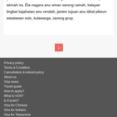
sémah na. Éta nagara anu aman sareng ramah, kalayan
tingkat kajahatan anu rendah, janten tujuan anu idéal pikeun
wisatawan solo, kulawarga, sareng grup.
READ MORE
1
Privacy policy
Terms & Condition
Cancellation & refund policy
About us
Visa news
Travel guide
How to apply?
What is VOA?
Is it scam?
Visa for Chinese
Visa for Indians
Visa for Taiwanese