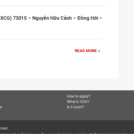
 XCG) 7301S – Nguyễn Hữu Cảnh – Đồng Hới –
READ MORE
How to apply?
What is VOA?
de
Is it scam?
erved.