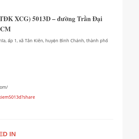
(TTĐK XCG) 5013D – đường Trần Đại
 HCM
hĩa, ấp 1, xã Tân Kiên, huyện Bình Chánh, thành phố
com/
gkiem5013d?share
ED IN