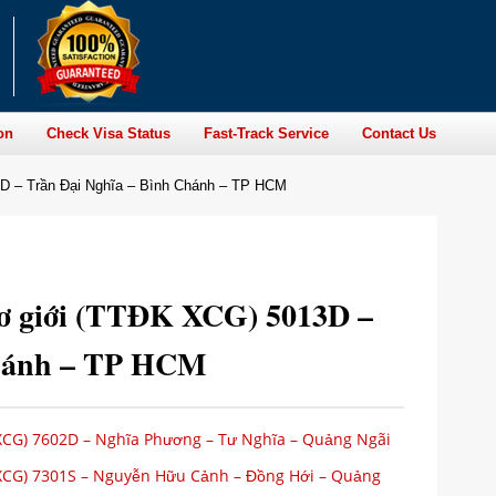
on
Check Visa Status
Fast-Track Service
Contact Us
3D – Trần Đại Nghĩa – Bình Chánh – TP HCM
cơ giới (TTĐK XCG) 5013D –
Chánh – TP HCM
XCG) 7602D – Nghĩa Phương – Tư Nghĩa – Quảng Ngãi
 XCG) 7301S – Nguyễn Hữu Cảnh – Đồng Hới – Quảng