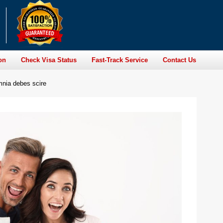
on
Check Visa Status
Fast-Track Service
Contact Us
mnia debes scire