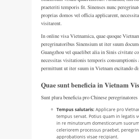
praeteriti temporis fit. Sinenses nunc peregrin
proprias domos vel officia applicarent, necessit
visitarent.
In online visa Vietnamica, quae quoque Vietnam e
peregrinatoribus Sinensium ut iter suum docum
Guangzhou vel quaelibet alia in Sinis civitate
necessitas visitationis temporis consumptionis a
permittunt ut iter suum in Vietnam excitando di
Quae sunt beneficia in Vietnam Vi
Sunt plura beneficia pro Chinese peregrinatores 
Tempus salutaris:
Applicare pro Vietna
tempus servat. Potius quam in legatis 
in re minutorum domesticorum suorum 
celeriorem processus praebet, peregrin
approbationis visae recipiant.