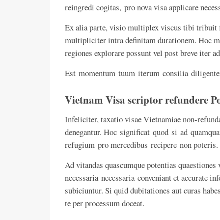
reingredi cogitas, pro nova visa applicare necess
Ex alia parte, visio multiplex viscus tibi tribuit
multipliciter intra definitam durationem. Hoc ma
regiones explorare possunt vel post breve iter a
Est momentum tuum iterum consilia diligente
Vietnam Visa scriptor refundere Po
Infeliciter, taxatio visae Vietnamiae non-refund
denegantur. Hoc significat quod si ad quamqu
refugium pro mercedibus recipere non poteris.
Ad vitandas quascumque potentias quaestiones v
necessaria necessaria conveniant et accurate in
subiciuntur. Si quid dubitationes aut curas habe
te per processum doceat.