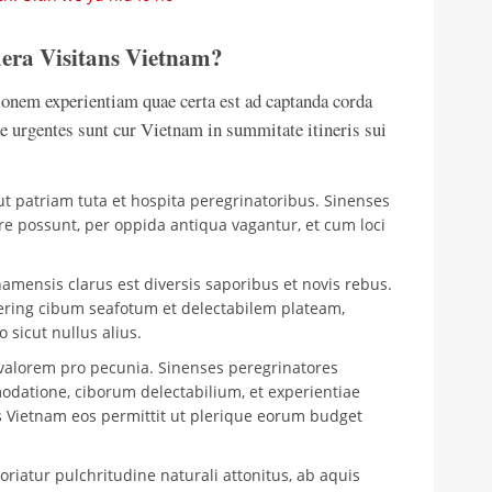
dera Visitans Vietnam?
onem experientiam quae certa est ad captanda corda
 urgentes sunt cur Vietnam in summitate itineris sui
ut patriam tuta et hospita peregrinatoribus. Sinenses
re possunt, per oppida antiqua vagantur, et cum loci
amensis clarus est diversis saporibus et novis rebus.
ering cibum seafotum et delectabilem plateam,
 sicut nullus alius.
alorem pro pecunia. Sinenses peregrinatores
datione, ciborum delectabilium, et experientiae
s Vietnam eos permittit ut plerique eorum budget
riatur pulchritudine naturali attonitus, ab aquis