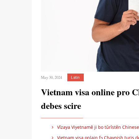
May 30, 2024
Latin
Vietnam visa online pro C
debes scire
Vîzaya Viyetnamê ji bo tûrîstên Chinese
Vietnam visa onlain fɔ Chaynish turis dɛ