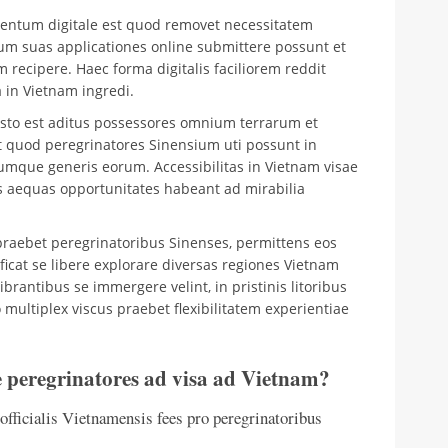
ntum digitale est quod removet necessitatem
lum suas applicationes online submittere possunt et
 recipere. Haec forma digitalis faciliorem reddit
a in Vietnam ingredi.
esto est aditus possessores omnium terrarum et
t quod peregrinatores Sinensium uti possunt in
cumque generis eorum. Accessibilitas in Vietnam visae
es aequas opportunitates habeant ad mirabilia
 praebet peregrinatoribus Sinenses, permittens eos
nificat se libere explorare diversas regiones Vietnam
ibrantibus se immergere velint, in pristinis litoribus
o multiplex viscus praebet flexibilitatem experientiae
e peregrinatores ad visa ad Vietnam?
officialis Vietnamensis fees pro peregrinatoribus