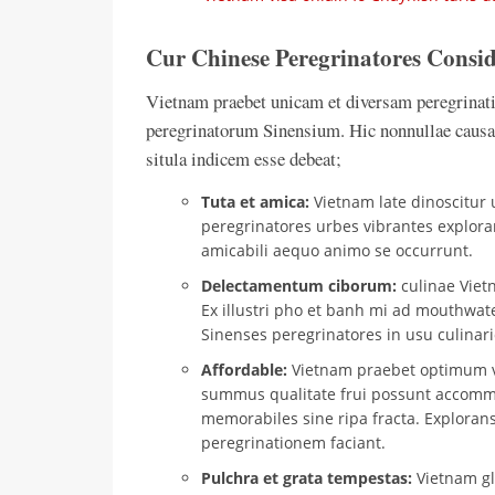
Cur Chinese Peregrinatores Consi
Vietnam praebet unicam et diversam peregrinati
peregrinatorum Sinensium. Hic nonnullae causae
situla indicem esse debeat;
Tuta et amica:
Vietnam late dinoscitur 
peregrinatores urbes vibrantes explora
amicabili aequo animo se occurrunt.
Delectamentum ciborum:
culinae Vietn
Ex illustri pho et banh mi ad mouthwat
Sinenses peregrinatores in usu culinario
Affordable:
Vietnam praebet optimum v
summus qualitate frui possunt accommo
memorabiles sine ripa fracta. Exploran
peregrinationem faciant.
Pulchra et grata tempestas:
Vietnam glo