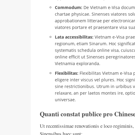
Commodum:
De Vietnam e-Visa docume
chartae physicae. Sinenses viatores so
approbationem litterae per electronicam
viatores portare et praesentare visa su
Lata accessibilitas:
Vietnam e-Visa pra
regionum, etiam Sinarum. Hoc significa
systematis schedula online visa, cuius
online efficit ut Sinenses peregrinator
Vietnamia exploranda.
Flexibilitas:
Flexibilitas Vietnam e-Visa
eligere inter viscus vel plures. Hoc sig
sine restrictionibus. Utrum in urbibus v
relaxare, an per laetos montes ire, opti
universae.
Quanti constat publice pro Chines
Ut recentissimae renovationis e loco regiminis, 
Sinensibus haec sunt: