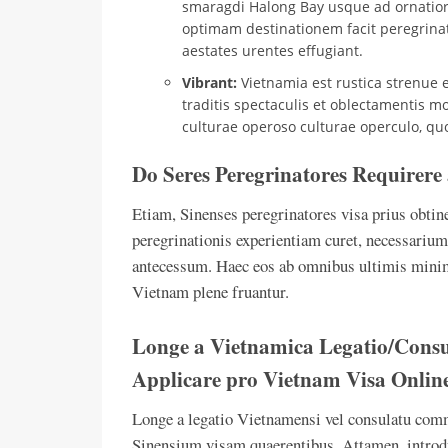
smaragdi Halong Bay usque ad ornatior
optimam destinationem facit peregrina
aestates urentes effugiant.
Vibrant:
Vietnamia est rustica strenue et
traditis spectaculis et oblectamentis m
culturae operoso culturae operculo, quo
Do Seres Peregrinatores Requirere
Etiam, Sinenses peregrinatores visa prius obtine
peregrinationis experientiam curet, necessarium 
antecessum. Haec eos ab omnibus ultimis minimi
Vietnam plene fruantur.
Longe a Vietnamica Legatio/Consu
Applicare pro Vietnam Visa Onlin
Longe a legatio Vietnamensi vel consulatu com
Sinensium visam quaerentibus. Attamen, introduc