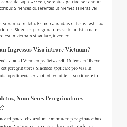
 cenacula Sapa. Accedit, serenitas patriae per annum
toribus Sinenses quaerentes ut hiemes asperas vel
 vibrantia repleta. Ex mercationibus et festis festis ad
odernis, Sinenses peregrinatores se in peristromate
d est in Vietnam singulare, invenient.
 an Ingressus Visa intrare Vietnam?
nda sunt ad Vietnam proficiscendi. Ut lenis et liberae
est peregrinatores Sinenses applicare pro visa in
s inpedimenta servabit et permitte ut suo itinere in
latus, Num Seres Peregrinatores
e?
morari potest obstaculum committere peregrinatoribus
to in Vietnamia visa online, haec sollicitudo res