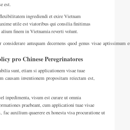
e est.
 flexibilitatem ingrediendi et exire Vietnam
xime utile est viatoribus qui consilia finitimas
d alium finem in Vietnamia reverti volunt.
r considerare antequam decernens quod genus visae aptissimum e
licy pro Chinese Peregrinatores
abilia sunt, etiam si applicationem visae tuae
am causam inventionem propositam reiectam est,
el inpedimenta, visum est curare ut omnia
formationes praebeant, cum applicationi tuae visae
s, fac auxilium quaerere ex honesta visa procuratione ut