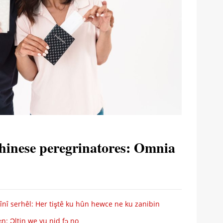
hinese peregrinatores: Omnia
înî serhêl: Her tiştê ku hûn hewce ne ku zanibin
n: Ɔltin we yu nid fɔ no