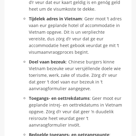
d’r veur dat eur kaart geldig is en genóg geld
heet um de visumkoste te dekke.
Tijdelek adres in Vietnam
: Geer moot ‘t adres
vaan eur geplande hotel of accommodatie in
Vietnam opgeve. Dit is un verpliechte
vereiste, dus zörg d’r veur dat ge eur
accommodatie heet gebook veurdat ge mit ‘t
visumaanvraogproces begint.
Doel vaan bezeuk
: Chinese burgers kinne
Vietnam bezeuke veur versjèllende doele wie
toerisme, werk, zake of studie. Zörg d’r veur
dat geer ‘t doel vaan eur bezeuk in ‘t
aanvraogformulier aangegeve.
Toegangs- en oettrekdatums
: Geer moot eur
geplande intrej- en oettrekdatums in Vietnam
opgeve. Zörg d’r veur dat geer ‘n duudelik
reisroute heet veurdat geer ‘t
aanvraogformulier invölt.
Bedoelde toegangs- en oetgangspunte
: