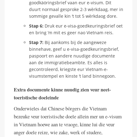
goodkäöringsbrief vaan eur e-visum. Dit
duurt normaal gesproke 2-3 wèrkdaag, mer in
sommige gevalle kin ‘t tot 5 wèrkdaog dore.
Stap 6:
Druk eur e-visa-goedkeuringsbrief oet
en bring ‘m mit es geer nao Vietnam reis.
Stap 7:
Bij aankoms bij de aangeweze
binnehave, geef u e-visa-goedkeuringsbrief,
paspoort en aandere nuudige documente
aan de immigratiebeambte. Es alles is
gecontroleerd, kriegste eur Vietnam-e-
visumstempel en kinste ‘t land binnegoon.
Extra documente kinne nuudig zien veur neet-
toeristische doeleinde
Onderwieles dat Chinese börgers die Vietnam
bezeuke veur toeristische doele allein mer un e-visum
in Vietnam hoewe aan te vraoge, kinne lui die veur
anger doele reize, wie zake, werk of studere,