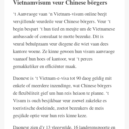
Vietnamvisum veur Chinese börgers
‘t Aanvraoge vaan ‘n Vietnam-visum online beejt
versjillende veurdeile veur Chinese börgers. Veur ‘t
begin bespart ‘t hun tied en meujte um de Vietnamese
ambassade of consulaat te motte bezeuke. Dit is
veural behulpzaam veur diegene die wiet vaan dees
kantore woene. Ze kinne gewoen hun visum aanvraoge
vaanaof hun hoes of kantoor, wat ‘t perces
gemakkeliker en efficiënter maak.
Daoneve is ‘t Vietnam-e-visa tot 90 daog geldig mit
enkele of meerdere inzendinge, wat Chinese börgers
de flexibiliteit gief um hun reis heiaon te planne. ‘t
Visum is ouch besjikbaar veur zoewel zakeleke es
toeristische doeleinde, zoetot bezeukers de meis
gesjikde optie veur hun reis kinne keze.
Daoneve zien d’r 13 vleegvelde, 16 landgrenspoorte en