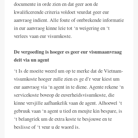
documente in orde zien en dat geer aon de
kwalificerende criteria voldoet veurdat geer eur
aanvraog indient. Alle foute of ontbrekende informatie
in eur aanvraog kinne leie tot ‘n weigering en ‘t
verlees vaan eur visumkoste.
De vergoeding is hoeger es geer eur visumaanvraag
deit via un agent
‘t Is de moeite weerd um op te merke dat de Vietnam-
visumkoste hoeger zulle zien es ge d’r veur kiest um
eur aanvraog via ‘n agent in te diene. Agente rekene ‘n
servicekoste boveop de euverheidsvisumkoste, die
kinne versjille aafhankelik vaan de agent. Alhoewel ‘t
gebruuk vaan ‘n agent u tied en meujte kin bespare, is
‘t belangriek um de extra koste te besjouwe en te
beslisse of ‘t veur u de waord is.