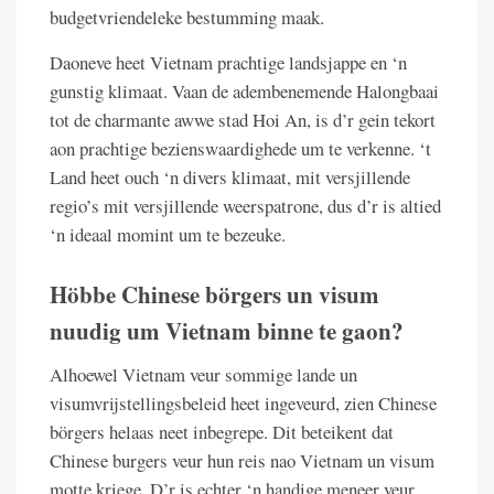
budgetvriendeleke bestumming maak.
Daoneve heet Vietnam prachtige landsjappe en ‘n
gunstig klimaat. Vaan de adembenemende Halongbaai
tot de charmante awwe stad Hoi An, is d’r gein tekort
aon prachtige bezienswaardighede um te verkenne. ‘t
Land heet ouch ‘n divers klimaat, mit versjillende
regio’s mit versjillende weerspatrone, dus d’r is altied
‘n ideaal momint um te bezeuke.
Höbbe Chinese börgers un visum
nuudig um Vietnam binne te gaon?
Alhoewel Vietnam veur sommige lande un
visumvrijstellingsbeleid heet ingeveurd, zien Chinese
börgers helaas neet inbegrepe. Dit beteikent dat
Chinese burgers veur hun reis nao Vietnam un visum
motte kriege. D’r is echter ‘n handige meneer veur