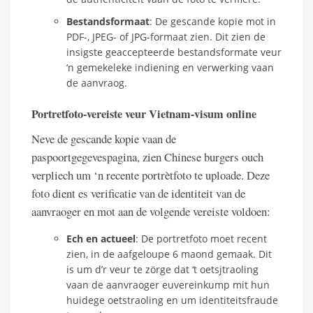
Bestandsformaat
: De gescande kopie mot in
PDF-, JPEG- of JPG-formaat zien. Dit zien de
insigste geaccepteerde bestandsformate veur
‘n gemekeleke indiening en verwerking vaan
de aanvraog.
Portretfoto-vereiste veur Vietnam-visum online
Neve de gescande kopie vaan de
paspoortgegevespagina, zien Chinese burgers ouch
verpliech um ‘n recente portrètfoto te uploade. Deze
foto dient es verificatie van de identiteit van de
aanvraoger en mot aan de volgende vereiste voldoen:
Ech en actueel
: De portretfoto moet recent
zien, in de aafgeloupe 6 maond gemaak. Dit
is um d’r veur te zörge dat ‘t oetsjtraoling
vaan de aanvraoger euvereinkump mit hun
huidege oetstraoling en um identiteitsfraude