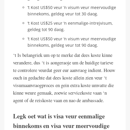
‘t Kost US$50 veur ‘n visum veur meervoudige
binnekoms, geldeg veur tot 30 daog.
‘t Kost US$25 veur ‘n eenmalige-intrejvisum,
geldeg tot 90 daog.
‘t Kost US$50 veur ‘n visum veur meervoudige
binnekoms, geldeg veur tot 90 daog.
‘t Is belangriek um op te merke dat dees koste kinne
verandere, dus ‘t is aongeraoje um de huidige tarieve
te controlere veurdat geer eur aanvraog indient. Houw
ouch in gedachte dat dees koste allein zien veur ‘t
visumaanvraogproces en gein extra koste umvatte die
kinne weure gemaak, zoewie servicekoste vaan ‘n
agent of de reiskoste vaan en nao de ambassade.
Legk oet wat is visa veur eenmalige
binnekoms en visa veur meervoudige