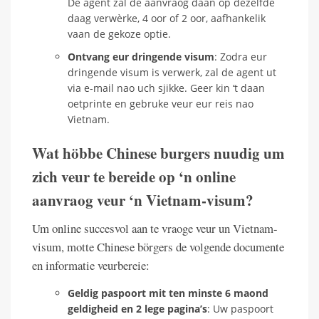
De agent zal de aanvraog daan op dezelfde
daag verwèrke, 4 oor of 2 oor, aafhankelik
vaan de gekoze optie.
Ontvang eur dringende visum
: Zodra eur
dringende visum is verwerk, zal de agent ut
via e-mail nao uch sjikke. Geer kin ‘t daan
oetprinte en gebruke veur eur reis nao
Vietnam.
Wat höbbe Chinese burgers nuudig um
zich veur te bereide op ‘n online
aanvraog veur ‘n Vietnam-visum?
Um online succesvol aan te vraoge veur un Vietnam-
visum, motte Chinese börgers de volgende documente
en informatie veurbereie:
Geldig paspoort mit ten minste 6 maond
geldigheid en 2 lege pagina’s
: Uw paspoort