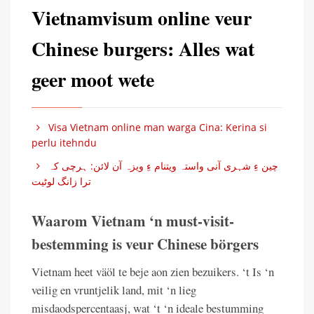
Vietnamvisum online veur
Chinese burgers: Alles wat
geer moot wete
Visa Vietnam online man warga Cina: Kerina si
perlu itehndu
چین ءِ شہری آنی واستہ ویتنام ءِ ویزہ آن لائن: ہرچی کہ
ترا زانگ لوٹیت
Waarom Vietnam ‘n must-visit-
bestemming is veur Chinese börgers
Vietnam heet väöl te beje aon zien bezuikers. ‘t Is ‘n
veilig en vruntjelik land, mit ‘n lieg
misdaodspercentaasj, wat ‘t ‘n ideale bestumming