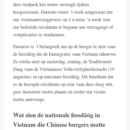
dees tiedperk kin weure verlengk tijdens
hoogseizoene. Daorum weurt ‘t sterk aongeraoje um
eur visumaanvraogproces op z’n mins ‘n week veur
eur bedoelde reisdatum te beginne um vertraginge of
complicaties te veurkoume.
Daoneve is ‘t belangriek um op de hoogte te zien vaan
de feesdäög die de Immigratie vaan Vietnam inhawwe.
Ze wèrke neet op zaoterdag, zondag, de Traditionele
Daag vaan de Vietnamese Volksveiligheidsmacht (19
augustus) en op nationale feesdäög. Dit beteikent dat
es de beoogde reisdatum op eine vaan dees daog vèlt,
geer daoreuver motte planne en eerder eur visum
motte aanvraoge.
Wat zien de nationale feesdäög in
Vietnam die Chinese burgers motte