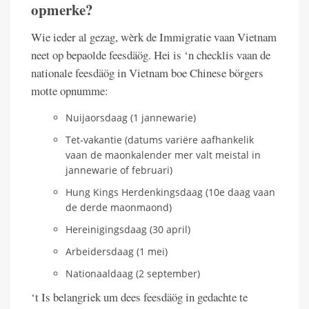
opmerke?
Wie ieder al gezag, wèrk de Immigratie vaan Vietnam
neet op bepaolde feesdäög. Hei is ‘n checklis vaan de
nationale feesdäög in Vietnam boe Chinese börgers
motte opnumme:
Nuijaorsdaag (1 jannewarie)
Tet-vakantie (datums variëre aafhankelik
vaan de maonkalender mer valt meistal in
jannewarie of februari)
Hung Kings Herdenkingsdaag (10e daag vaan
de derde maonmaond)
Hereinigingsdaag (30 april)
Arbeidersdaag (1 mei)
Nationaaldaag (2 september)
‘t Is belangriek um dees feesdäög in gedachte te