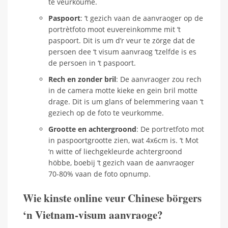
te veurkoume.
Paspoort
: ‘t gezich vaan de aanvraoger op de
portrètfoto moot euvereinkomme mit ‘t
paspoort. Dit is um d’r veur te zörge dat de
persoen dee ‘t visum aanvraog ‘tzelfde is es
de persoen in ‘t paspoort.
Rech en zonder bril
: De aanvraoger zou rech
in de camera motte kieke en gein bril motte
drage. Dit is um glans of belemmering vaan ‘t
geziech op de foto te veurkomme.
Grootte en achtergroond
: De portretfoto mot
in paspoortgrootte zien, wat 4x6cm is. ‘t Mot
‘n witte of liechgekleurde achtergroond
höbbe, boebij ‘t gezich vaan de aanvraoger
70-80% vaan de foto opnump.
Wie kinste online veur Chinese börgers
‘n Vietnam-visum aanvraoge?