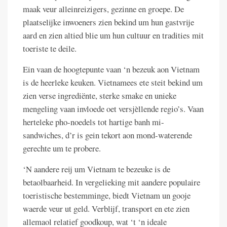
maak veur alleinreizigers, gezinne en groepe. De
plaatselijke inwoeners zien bekind um hun gastvrije
aard en zien altied blie um hun cultuur en tradities mit
toeriste te deile.
Ein vaan de hoogtepunte vaan ‘n bezeuk aon Vietnam
is de heerleke keuken. Vietnamees ete steit bekind um
zien verse ingrediënte, sterke smake en unieke
mengeling vaan invloede oet versjèllende regio’s. Vaan
herteleke pho-noedels tot hartige banh mi-
sandwiches, d’r is gein tekort aon mond-waterende
gerechte um te probere.
‘N aandere reij um Vietnam te bezeuke is de
betaolbaarheid. In vergelieking mit aandere populaire
toeristische bestemminge, biedt Vietnam un gooje
waerde veur ut geld. Verblijf, transport en ete zien
allemaol relatief goodkoup, wat ‘t ‘n ideale