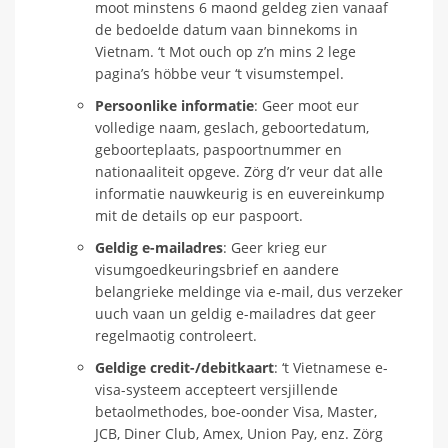
moot minstens 6 maond geldeg zien vanaaf
de bedoelde datum vaan binnekoms in
Vietnam. ‘t Mot ouch op z’n mins 2 lege
pagina’s höbbe veur ‘t visumstempel.
Persoonlike informatie
: Geer moot eur
volledige naam, geslach, geboortedatum,
geboorteplaats, paspoortnummer en
nationaaliteit opgeve. Zörg d’r veur dat alle
informatie nauwkeurig is en euvereinkump
mit de details op eur paspoort.
Geldig e-mailadres
: Geer krieg eur
visumgoedkeuringsbrief en aandere
belangrieke meldinge via e-mail, dus verzeker
uuch vaan un geldig e-mailadres dat geer
regelmaotig controleert.
Geldige credit-/debitkaart
: ‘t Vietnamese e-
visa-systeem accepteert versjillende
betaolmethodes, boe-oonder Visa, Master,
JCB, Diner Club, Amex, Union Pay, enz. Zörg