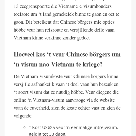
13 zeegrenspoorte die Vietname-e-visumhouders
toelaote um ‘t land gemekelek binne te gaon en oet te
gaon. Dit beteikent dat Chinese börgers mie opties
höbbe veur hun reisroute en versjillende deile vaan
Vietnam kinne verkinne zonder gedoe.
Hoeveel kos ‘t veur Chinese börgers um
‘n visum nao Vietnam te kriege?
De Vietnam-visumkoste veur Chinese börgers kinne
versjille aafhankelik vaan ‘t doel vaan hun bezeuk en
‘t soort visum dat ze nuudig höbbe. Veur diegene die
online ‘n Vietnam-visum aanvraoge via de website
vaan de euverheid, zien de koste echter vast en zien de
volgende:
‘t Kost US$25 veur ‘n eenmalige-intrejvisum,
geldig tot 30 daog.