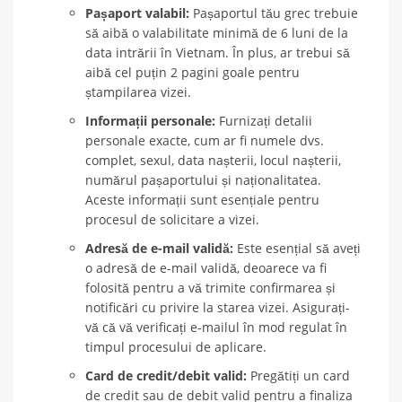
Pașaport valabil:
Pașaportul tău grec trebuie
să aibă o valabilitate minimă de 6 luni de la
data intrării în Vietnam. În plus, ar trebui să
aibă cel puțin 2 pagini goale pentru
ștampilarea vizei.
Informații personale:
Furnizați detalii
personale exacte, cum ar fi numele dvs.
complet, sexul, data nașterii, locul nașterii,
numărul pașaportului și naționalitatea.
Aceste informații sunt esențiale pentru
procesul de solicitare a vizei.
Adresă de e-mail validă:
Este esențial să aveți
o adresă de e-mail validă, deoarece va fi
folosită pentru a vă trimite confirmarea și
notificări cu privire la starea vizei. Asigurați-
vă că vă verificați e-mailul în mod regulat în
timpul procesului de aplicare.
Card de credit/debit valid:
Pregătiți un card
de credit sau de debit valid pentru a finaliza