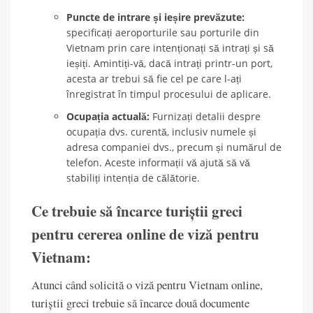
Puncte de intrare și ieșire prevăzute:
specificați aeroporturile sau porturile din
Vietnam prin care intenționați să intrați și să
ieșiți. Amintiți-vă, dacă intrați printr-un port,
acesta ar trebui să fie cel pe care l-ați
înregistrat în timpul procesului de aplicare.
Ocupația actuală:
Furnizați detalii despre
ocupația dvs. curentă, inclusiv numele și
adresa companiei dvs., precum și numărul de
telefon. Aceste informații vă ajută să vă
stabiliți intenția de călătorie.
Ce trebuie să încarce turiștii greci
pentru cererea online de viză pentru
Vietnam:
Atunci când solicită o viză pentru Vietnam online,
turiștii greci trebuie să încarce două documente