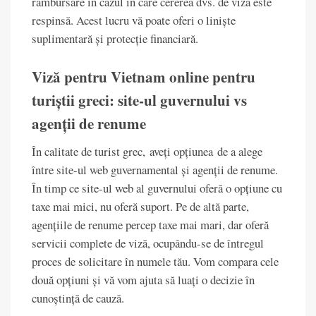
rambursare în cazul în care cererea dvs. de viză este
respinsă. Acest lucru vă poate oferi o liniște
suplimentară și protecție financiară.
Viză pentru Vietnam online pentru
turiștii greci: site-ul guvernului vs
agenții de renume
În calitate de turist grec, aveți opțiunea de a alege
între site-ul web guvernamental și agenții de renume.
În timp ce site-ul web al guvernului oferă o opțiune cu
taxe mai mici, nu oferă suport. Pe de altă parte,
agențiile de renume percep taxe mai mari, dar oferă
servicii complete de viză, ocupându-se de întregul
proces de solicitare în numele tău. Vom compara cele
două opțiuni și vă vom ajuta să luați o decizie în
cunoștință de cauză.