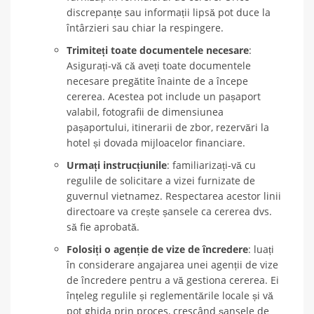
discrepanțe sau informații lipsă pot duce la
întârzieri sau chiar la respingere.
Trimiteți toate documentele necesare
:
Asigurați-vă că aveți toate documentele
necesare pregătite înainte de a începe
cererea. Acestea pot include un pașaport
valabil, fotografii de dimensiunea
pașaportului, itinerarii de zbor, rezervări la
hotel și dovada mijloacelor financiare.
Urmați instrucțiunile
: familiarizați-vă cu
regulile de solicitare a vizei furnizate de
guvernul vietnamez. Respectarea acestor linii
directoare va crește șansele ca cererea dvs.
să fie aprobată.
Folosiți o agenție de vize de încredere
: luați
în considerare angajarea unei agenții de vize
de încredere pentru a vă gestiona cererea. Ei
înțeleg regulile și reglementările locale și vă
pot ghida prin proces, crescând șansele de