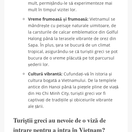
mult, permițându-le să experimenteze mai
mult în timpul vizitei lor.
Vreme frumoasă și frumoasă:
Vietnamul se
mândrește cu peisaje naturale uimitoare, de
la carsturile de calcar emblematice din Golful
Halong până la terasele vibrante de orez din
Sapa. În plus, țara se bucură de un climat
tropical, asigurându-se că turiștii greci se pot
bucura de o vreme plăcută pe tot parcursul
șederii lor.
Cultură vibrantă:
Cufundați-vă în istoria și
cultura bogată a Vietnamului. De la templele
antice din Hanoi până la piețele pline de viață
din Ho Chi Minh City, turiștii greci vor fi
captivați de tradițiile și obiceiurile vibrante
ale țării.
Turiștii greci au nevoie de o viză de
intrare pentru a intra în Vietnam?