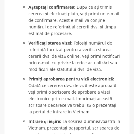
Așteptați confirmarea:
După ce ați trimis
cererea și efectuați plata, veți primi un e-mail
de confirmare. Acest e-mail va conține
numărul de referință al cererii dvs. și timpul
estimat de procesare.
Verificați starea vizei:
Folosiți numărul de
referință furnizat pentru a verifica starea
cererii dvs. de viză online. Veți primi notificări
prin e-mail cu privire la orice actualizări sau
modificări ale statutului dvs. de viză.
Primiți aprobarea pentru viză electronică:
Odată ce cererea dvs. de viză este aprobată,
veți primi o scrisoare de aprobare a vizei
electronice prin e-mail. Imprimați această
scrisoare deoarece va trebui să o prezentați
la portul de intrare în Vietnam.
Intrare și ieșire:
La sosirea dumneavoastră în
Vietnam, prezentați pașaportul, scrisoarea de