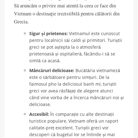
Să aruncăm o privire mai atentă la ceea ce face din
Vietnam o destinație irezistibilă pentru călătorii din
Grecia.
Sigur și prietenos:
Vietnamul este cunoscut
pentru localnicii săi caldi și primitori. Turiștii
greci se pot aștepta la o atmosferă
prietenoasă și ospitalieră, făcându-i să se
simtă ca acasă.
Mâncăruri delicioase:
Bucătăria vietnameză
este o sărbătoare pentru simțuri. De la
faimosul pho la deliciosul banh mi, turiștii
greci vor avea răsfățați de alegere atunci
când vine vorba de a încerca mâncăruri noi și
delicioase.
Accesibil:
În comparație cu alte destinații
turistice populare, Vietnam oferă un raport
calitate-preț excelent. Turiștii greci vor
descoperi că bugetul lor se întinde și mai