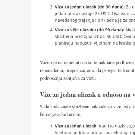
Viza za jedan ulazak (do 90 dana):
Za du
jedan ulazak ostaje 25 USD. Ova vam v
navedenog trajanja i prikladna je za one
Viza za više ulazaka (do 90 dana):
Ako t
službena pristojba iznosi 50 USD. Ova je
planiraju napustiti Vijetnam na kratka 
Važno je napomenuti da su te naknade podložne 
iznenađenja, preporučujemo da provjerite trenutn
podnošenja zahtjeva za vizu.
Vize za jedan ulazak u odnosu na v
Sada kada znate službene naknade za vize, istraž
hercegovačke turiste.
Viza za jedan ulazak:
Kao što naziv sug
Vijetnam jednom unutar određenog trajan