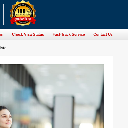
on
Check Visa Status
Fast-Track Service
Contact Us
iste