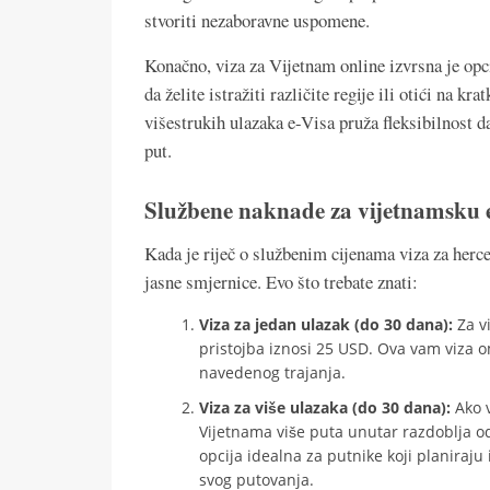
stvoriti nezaboravne uspomene.
Konačno, viza za Vijetnam online izvrsna je opci
da želite istražiti različite regije ili otići na kr
višestrukih ulazaka e-Visa pruža fleksibilnost d
put.
Službene naknade za vijetnamsku e-
Kada je riječ o službenim cijenama viza za herc
jasne smjernice. Evo što trebate znati:
Viza za jedan ulazak (do 30 dana):
Za vi
pristojba iznosi 25 USD. Ova vam viza
navedenog trajanja.
Viza za više ulazaka (do 30 dana):
Ako v
Vijetnama više puta unutar razdoblja od
opcija idealna za putnike koji planiraju 
svog putovanja.