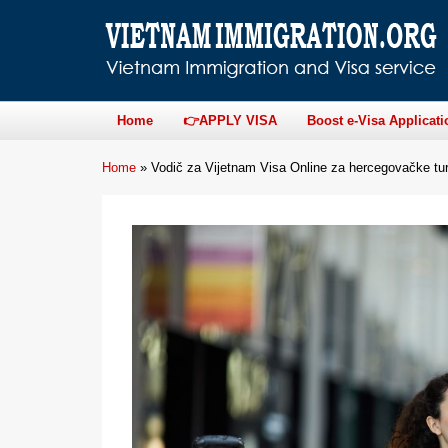
Home
👉APPLY VISA
Boost e-Visa Applicati
Home
»
Vodič za Vijetnam Visa Online za hercegovačke tur