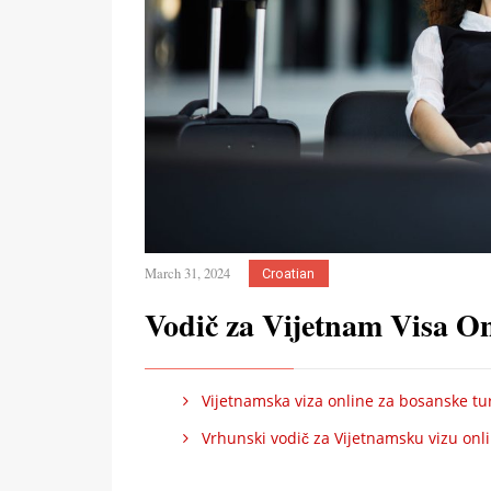
March 31, 2024
Croatian
Vodič za Vijetnam Visa On
Vijetnamska viza online za bosanske turi
Vrhunski vodič za Vijetnamsku vizu onlin