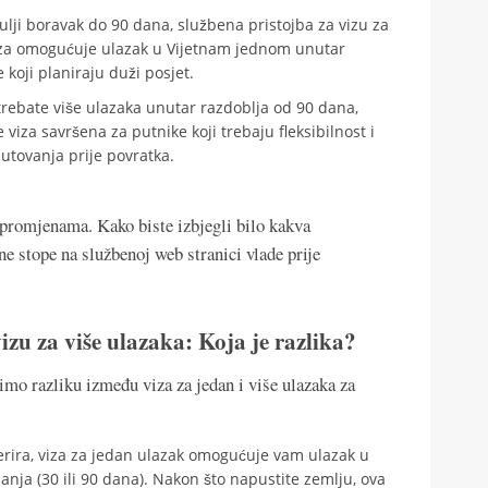
lji boravak do 90 dana, službena pristojba za vizu za
iza omogućuje ulazak u Vijetnam jednom unutar
 koji planiraju duži posjet.
rebate više ulazaka unutar razdoblja od 90 dana,
 viza savršena za putnike koji trebaju fleksibilnost i
putovanja prije povratka.
promjenama. Kako biste izbjegli bilo kakva
e stope na službenoj web stranici vlade prije
izu za više ulazaka: Koja je razlika?
imo razliku između viza za jedan i više ulazaka za
erira, viza za jedan ulazak omogućuje vam ulazak u
ja (30 ili 90 dana). Nakon što napustite zemlju, ova