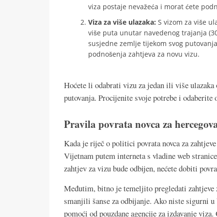
viza postaje nevažeća i morat ćete podnij
Viza za više ulazaka:
S vizom za više ula
više puta unutar navedenog trajanja (30 
susjedne zemlje tijekom svog putovanja i
podnošenja zahtjeva za novu vizu.
Hoćete li odabrati vizu za jedan ili više ulazak
putovanja. Procijenite svoje potrebe i odaberite
Pravila povrata novca za hercegova
Kada je riječ o politici povrata novca za zahtjev
Vijetnam putem interneta s vladine web stranice 
zahtjev za vizu bude odbijen, nećete dobiti povrat
Međutim, bitno je temeljito pregledati zahtjeve 
smanjili šanse za odbijanje. Ako niste sigurni u 
pomoći od pouzdane agencije za izdavanje viza. 