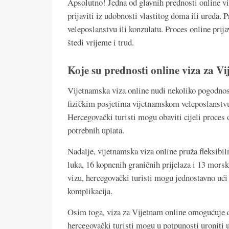
Apsolutno! Jedna od glavnih prednosti online vi
prijaviti iz udobnosti vlastitog doma ili ureda
veleposlanstvu ili konzulatu. Proces online prij
štedi vrijeme i trud.
Koje su prednosti online viza za V
Vijetnamska viza online nudi nekoliko pogodnost
fizičkim posjetima vijetnamskom veleposlanstvu 
Hercegovački turisti mogu obaviti cijeli proces
potrebnih uplata.
Nadalje, vijetnamska viza online pruža fleksibil
luka, 16 kopnenih graničnih prijelaza i 13 morsk
vizu, hercegovački turisti mogu jednostavno ući i
komplikacija.
Osim toga, viza za Vijetnam online omogućuje d
hercegovački turisti mogu u potpunosti uroniti u 