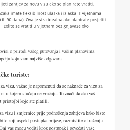
eti zahtjev za novu vizu ako se planirate vratiti.
zaka imate fleksibilnost ulaska i izlaska iz Vijetnama
ili 90 dana). Ova je viza idealna ako planirate posjetiti
 želite se vratiti u Vijetnam bez gnjavaže oko
a ovisi o prirodi vašeg putovanja i vašim planovima
 opciju koja vam najviše odgovara.
čke turiste:
e za vizu, važno je napomenuti da se naknade za vizu za
ni u kojem slučaju ne vraćaju. To znači da ako vaš
 pristojbi koje ste platili.
za vizu i smjernice prije podnošenja zahtjeva kako biste
bilo koji aspekt postupka prijave, razmislite o traženju
Oni vas mogu voditi kroz postupak i povećati vaše