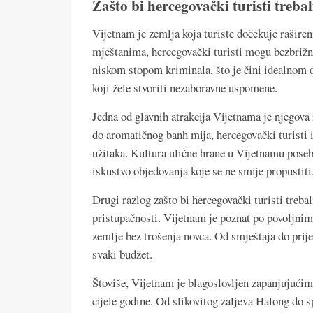
Zašto bi hercegovački turisti trebal
Vijetnam je zemlja koja turiste dočekuje raširen
mještanima, hercegovački turisti mogu bezbrižn
niskom stopom kriminala, što je čini idealnom des
koji žele stvoriti nezaboravne uspomene.
Jedna od glavnih atrakcija Vijetnama je njegova
do aromatičnog banh mija, hercegovački turisti 
užitaka. Kultura ulične hrane u Vijetnamu poseb
iskustvo objedovanja koje se ne smije propustiti
Drugi razlog zašto bi hercegovački turisti trebal
pristupačnosti. Vijetnam je poznat po povoljni
zemlje bez trošenja novca. Od smještaja do prij
svaki budžet.
Štoviše, Vijetnam je blagoslovljen zapanjujući
cijele godine. Od slikovitog zaljeva Halong do s