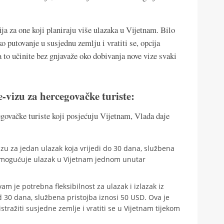
ja za one koji planiraju više ulazaka u Vijetnam. Bilo
atko putovanje u susjednu zemlju i vratiti se, opcija
a to učinite bez gnjavaže oko dobivanja nove vize svaki
vizu za hercegovačke turiste:
egovačke turiste koji posjećuju Vijetnam, Vlada daje
zu za jedan ulazak koja vrijedi do 30 dana, službena
 omogućuje ulazak u Vijetnam jednom unutar
am je potrebna fleksibilnost za ulazak i izlazak iz
 30 dana, službena pristojba iznosi 50 USD. Ova je
istražiti susjedne zemlje i vratiti se u Vijetnam tijekom