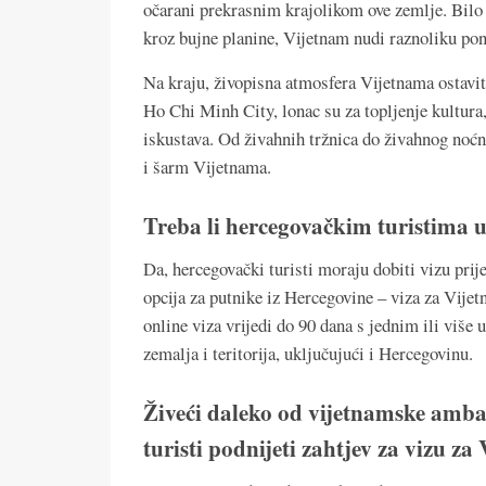
očarani prekrasnim krajolikom ove zemlje. Bilo d
kroz bujne planine, Vijetnam nudi raznoliku pon
Na kraju, živopisna atmosfera Vijetnama ostavit
Ho Chi Minh City, lonac su za topljenje kultura
iskustava. Od živahnih tržnica do živahnog noćno
i šarm Vijetnama.
Treba li hercegovačkim turistima 
Da, hercegovački turisti moraju dobiti vizu pri
opcija za putnike iz Hercegovine – viza za Vije
online viza vrijedi do 90 dana s jednim ili više 
zemalja i teritorija, uključujući i Hercegovinu.
Živeći daleko od vijetnamske amba
turisti podnijeti zahtjev za vizu za