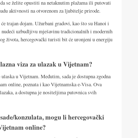
a se želite opustiti na netaknutim plažama ili putovati
udu aktivnosti na otvorenom za ljubitelje prirode.
 će trajan dojam. Užurbani gradovi, kao što su Hanoi i
, nudeći uzbudljivu mješavinu tradicionalnih i modernih
g života, hercegovački turisti bit će uronjeni u energiju
ulazna viza za ulazak u Vijetnam?
je ulaska u Vijetnam. Međutim, sada je dostupna zgodna
tnam online, poznata i kao Vijetnamska e-Visa. Ova
ulazaka, a dostupna je nositeljima putovnica svih
sade/konzulata, mogu li hercegovački
 Vijetnam online?