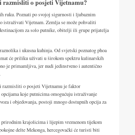
i razmisliti o posjeti Vijetnamu?
ih ruku. Poznati po svojoj sigurnosti i ljubaznim
o istraživati Vijetnam. Zemlja se može pohvaliti
tinacijom za solo putnike, obitelji ili grupe prijatelja
 raznolika i ukusna kuhinja. Od svjetski poznatog phoa
imat će priliku uživati u širokom spektru kulinarskih
no je primamljiva, jer nudi jedinstveno i autentično
.
i razmisliti o posjeti Vijetnamu je faktor
m opcijama koje putnicima omogućuju istraživanje
evoza i objedovanja, postoji mnogo dostupnih opcija za
m prirodnim krajolicima i lijepim vremenom tijekom
pokojne delte Mekonga, hercegovački će turisti biti