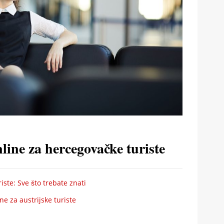
line za hercegovačke turiste
ste: Sve što trebate znati
e za austrijske turiste