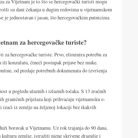
za za Vijetnam je to što se hercegovački turisti mogu
. Prošli su dani čekanja u dugim redovima u vijetnamskom
ave je jednostavan i jasan, što hercegovačkim putnicima
ijetnam za hercegovačke turiste?
i za hercegovačke turiste. Prvo, eliminira potrebu za
ili konzulatu, čineći postupak prijave bez muke.
 online, od predaje potrebnih dokumenata do izvršenja
nost u pogledu ulaznih i izlaznih točaka. S 13 zračnih
ih graničnih prijelaza koji prihvaćaju vijetnamsku e-
 izaći iz zemlje na željenoj lokaciji bez ikakvih
uži boravak u Vijetnamu. Uz rok trajanja do 90 dana,
kulturu zemlje, istražiti njene skrivene dragulje i