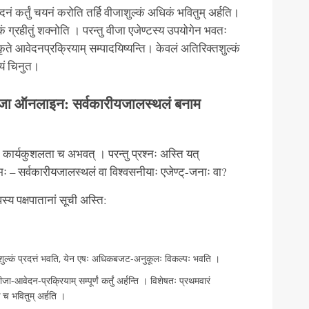
नं कर्तुं चयनं करोति तर्हि वीजाशुल्कं अधिकं भवितुम् अर्हति।
 ग्रहीतुं शक्नोति । परन्तु वीजा एजेण्टस्य उपयोगेन भवतः
कृते आवेदनप्रक्रियाम् सम्पादयिष्यन्ति। केवलं अतिरिक्तशुल्कं
श्यं चिनुत।
वीजा ऑनलाइन: सर्वकारीयजालस्थलं बनाम
ार्यकुशलता च अभवत् । परन्तु प्रश्नः अस्ति यत्
तमः – सर्वकारीयजालस्थलं वा विश्वसनीयाः एजेण्ट्-जनाः वा?
स्य पक्षपातानां सूची अस्ति:
शुल्कं प्रदत्तं भवति, येन एषः अधिकबजट-अनुकूलः विकल्पः भवति ।
आवेदन-प्रक्रियाम् सम्पूर्णं कर्तुं अर्हन्ति । विशेषतः प्रथमवारं
ं च भवितुम् अर्हति ।