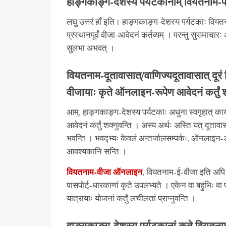
हाङ्गकाङ्ग-देशस्य पर्यटकानाम् वियतनाम-प्र
लघु उत्तरं हाँ इति। हाङ्गकाङ्ग-देशस्य पर्यटकाः वियतन
प्रस्थानपूर्वं वीजा-आवेदनं कर्तव्यम् । परन्तु सुसमाच
सुलभा अभवत् ।
वियतनाम-दूतावासात्/वाणिज्यदूतावासात् दूर
वीजायाः कृते ऑनलाइन-रूपेण आवेदनं कर्तुं श
आम्, हाङ्गकाङ्ग-देशस्य पर्यटकाः अधुना स्वगृहात् क
आवेदनं कर्तुं शक्नुवन्ति । अस्य अर्थः अस्ति यत् दूतावासं
भवन्ति । भवद्भ्यः केवलं अन्तर्जालसम्पर्कः, ऑनलाइन-अ
आवश्यकानि सन्ति ।
वियतनाम-वीजा ऑनलाइन
, वियतनाम-ई-वीजा इति अपि ज्
पासपोर्ट्-धारकाणां कृते उपलभ्यते । एकेन वा बहुभिः वा प
यात्रायाः योजनां कर्तुं लचीलतां प्राप्नुवन्ति ।
हाङ्गकाङ्ग-देशस्य पर्यटकानां कृते वियतन