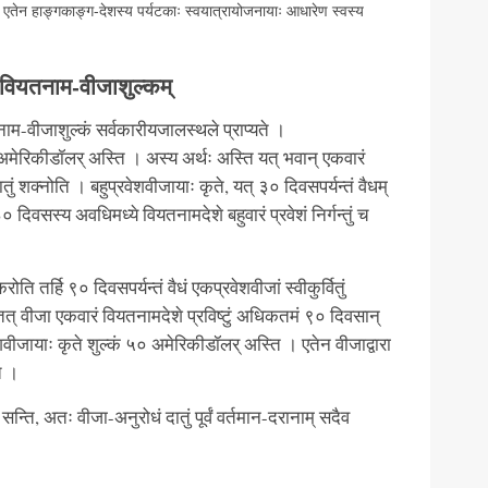
ुवन्ति एतेन हाङ्गकाङ्ग-देशस्य पर्यटकाः स्वयात्रायोजनायाः आधारेण स्वस्य
 वियतनाम-वीजाशुल्कम्
म-वीजाशुल्कं सर्वकारीयजालस्थले प्राप्यते ।
५ अमेरिकीडॉलर् अस्ति । अस्य अर्थः अस्ति यत् भवान् एकवारं
ं शक्नोति । बहुप्रवेशवीजायाः कृते, यत् ३० दिवसपर्यन्तं वैधम्
िवसस्य अवधिमध्ये वियतनामदेशे बहुवारं प्रवेशं निर्गन्तुं च
ति तर्हि ९० दिवसपर्यन्तं वैधं एकप्रवेशवीजां स्वीकुर्वितुं
तत् वीजा एकवारं वियतनामदेशे प्रविष्टुं अधिकतमं ९० दिवसान्
वेशवीजायाः कृते शुल्कं ५० अमेरिकीडॉलर् अस्ति । एतेन वीजाद्वारा
ते ।
 सन्ति, अतः वीजा-अनुरोधं दातुं पूर्वं वर्तमान-दरानाम् सदैव