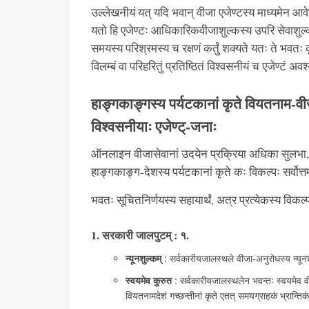
उल्लेखनीयं यत् यदि भवान् वीजा एजेण्टस्य माध्यमेन आवेद
यतो हि एजेण्टः आधिकारिकवीजाशुल्कस्य उपरि सेवाशुल्कं
समयस्य परिश्रमस्य च रक्षणं कर्तुं शक्यते यतः ते भवतः 
विलम्बं वा परिहरितुं प्रतिष्ठितं विश्वसनीयं च एजेण्टं अव
हाङ्गकाङ्गस्य पर्यटकानां कृते वियतनाम-
विश्वसनीयाः एजेण्ट्-जनाः
ऑनलाइन वीजासेवानां उदयेन प्रक्रिया अधिका सुलभा, क
हाङ्गकाङ्ग-देशस्य पर्यटकानां कृते कः विकल्पः सर्वोत्
भवतः सूचितनिर्णयस्य सहायार्थं, अत्र प्रत्येकस्य विकल्प
1. सरकारी जालपुटम् : १.
न्यूनशुल्कम्
: सर्वकारीयजालस्थले वीजा-अनुरोधस्य न्यून
स्वयमेव कुरुत
: सर्वकारीयजालस्थलेन भवन्तः स्वयमेव वीजा-
वियतनामदेशं गच्छन्तीनां कृते एतत् समयग्राहकं भ्रान्तिक