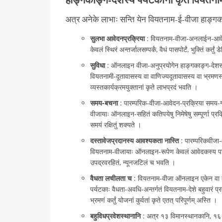
अत्र अनेके लाभाः सन्ति येन वियतनाम-ई-वीजा हाङ्गका
सुलभा आवेदनप्रक्रिया
: वियतनाम-वीजा-अनलाईन-आवेदन-प्
केवलं स्थिरं अन्तर्जालसम्पर्कं, वैधं पासपोर्टं, भुक्तिं कर्त
सुविधा
: ऑनलाइन वीजा-अनुप्रयोगेन हाङ्गकाङ्ग-देशस्य प
वियतनामी-दूतावासस्य वा वाणिज्यदूतावासस्य वा भ्रमणस्य
व्यस्तकार्यक्रमयुक्तानां कृते लाभप्रदं भवति ।
समय-बचना
: पारम्परिक-वीजा-आवेदन-प्रक्रिया समय-ग्रा
वीजायाः ऑनलाइन-सहितं कतिपयेषु निमेषेषु सम्पूर्णा प्रक्रि
समयं रक्षितुं शक्यते ।
दस्तावेजप्रदानस्य आवश्यकता नास्ति
: पारम्परिकवीजा-आ
वियतनाम-वीजायाः ऑनलाइन-रूपेण केवलं आवेदकस्य पासपो
उपद्रवरहितं, न्यूनजटिलं च भवति ।
वैधता लचीलता च
: वियतनाम-वीजा ऑनलाइन एकेन वा बहुभ
पर्यटकाः वैधता-अवधि-अन्तर्गतं वियतनाम-देशे बहुवारं प्रवेश
भ्रमणं कर्तुं योजनां कुर्वतां कृते एतत् परिपूर्णम् अस्ति ।
बहुविधप्रवेशस्थानानि
: अत्र १३ विमानस्थानकानि, १६ स्