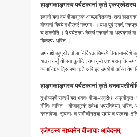
हाङ्गकाङ्गस्य पर्यटकानां कृते एकप्रवेशस्य
इदानीं यदा वयं वीजाशुल्कं आच्छादितवन्तः तदा हाङ्गका
वीजानां विषये गभीरतरं गच्छामः । यथा पूर्वं उक्तं, एकप्र
च शक्नोति । ये पर्यटकाः केवलं एकवारं वा अल्पकालं वा वि
विकल्पः अस्ति ।
अपरपक्षे बहुप्रवेशवीजा निर्दिष्टावधिमध्ये वियतनामदेशे बहु
यात्रां कर्तुं योजनां कुर्वन्ति, तेषां कृते एषः महान् व
व्यापारिकयात्रिकाणां कृते अपि इदं उपयोगी अस्ति येषा
हाङ्गकाङ्गस्य पर्यटकानां कृते धनवापसीनीत
दुर्भाग्यपूर्णे सन्दर्भे यत् भवतः वीजा-अनुरोधः अङ्गीक
नीतिः नास्ति । वीजाशुल्कं सर्वथा अप्रतिदेयम् अस्ति,
दस्तावेजाः सूचनाः च समीचीनतया समये च प्रदत्ताः इति सुनि
एजेण्टस्य माध्यमेन वीजायाः आवेदनम्