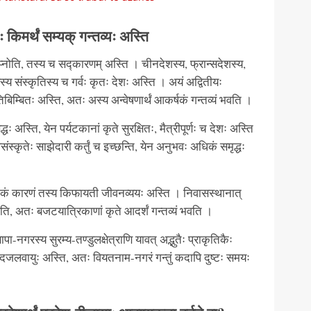
किमर्थं सम्यक् गन्तव्यः अस्ति
राप्नोति, तस्य च सद्कारणम् अस्ति । चीनदेशस्य, फ्रान्सदेशस्य,
स्य संस्कृतिस्य च गर्वः कृतः देशः अस्ति । अयं अद्वितीयः
िबिम्बितः अस्ति, अतः अस्य अन्वेषणार्थं आकर्षकं गन्तव्यं भवति ।
अस्ति, येन पर्यटकानां कृते सुरक्षितः, मैत्रीपूर्णः च देशः अस्ति
संस्कृतेः साझेदारी कर्तुं च इच्छन्ति, येन अनुभवः अधिकं समृद्धः
कं कारणं तस्य किफायती जीवनव्ययः अस्ति । निवासस्थानात्
भवति, अतः बजटयात्रिकाणां कृते आदर्शं गन्तव्यं भवति ।
-नगरस्य सुरम्य-तण्डुलक्षेत्राणि यावत् अद्भुतैः प्राकृतिकैः
ुखदजलवायुः अस्ति, अतः वियतनाम-नगरं गन्तुं कदापि दुष्टः समयः