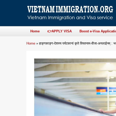
Home
👉APPLY VISA
Boost e-Visa Applicati
Home
»
हाङ्गकाङ्ग-देशस्य पर्यटकानां कृते वियतनाम-वीजा-अनलाईनम् : भवद्भिः