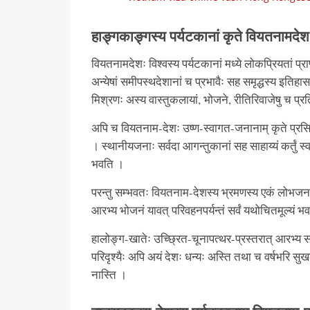
हाङ्गकाङ्गस्य पर्यटकानां कृते वियतनामदेशः 
वियतनामदेशः विश्वस्य पर्यटकानां मध्ये लोकप्रियतां प्
अन्येषां समीपस्थदेशानां च प्रभावैः सह समृद्धस्य इतिहास
मिश्रणः अस्य वास्तुकलायां, भोजने, रीतिरिवाजेषु च प्रत
अपि च वियतनाम-देशः उष्ण-स्वागत-जनानाम् कृते प्रसिद्धः 
। स्थानीयजनाः सर्वदा आगन्तुकानां सह साहाय्यं कर्तुं स्व
भवति ।
परन्तु सम्भवतः वियतनाम-देशस्य भ्रमणस्य एकं लोभजन
आरभ्य भोजनं यावत् परिवहनपर्यन्तं सर्वं यथोचितमूल्यं 
हालोङ्ग-खातेः उच्छ्रित-चूनापत्थर-प्रस्तरात् आरभ्य सापा
परिदृश्यैः अपि अयं देशः धन्यः अस्ति तथा च वर्षभरि स
नास्ति ।