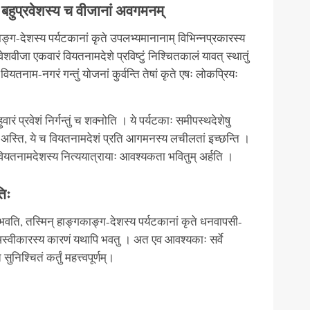
 बहुप्रवेशस्य च वीजानां अवगमनम्
ङ्ग-देशस्य पर्यटकानां कृते उपलभ्यमानानाम् विभिन्नप्रकारस्य
वेशवीजा एकवारं वियतनामदेशे प्रविष्टुं निश्चितकालं यावत् स्थातुं
यतनाम-नगरं गन्तुं योजनां कुर्वन्ति तेषां कृते एषः लोकप्रियः
वारं प्रवेशं निर्गन्तुं च शक्नोति । ये पर्यटकाः समीपस्थदेशेषु
िकल्पः अस्ति, ये च वियतनामदेशं प्रति आगमनस्य लचीलतां इच्छन्ति ।
ं वियतनामदेशस्य नित्ययात्रायाः आवश्यकता भवितुम् अर्हति ।
िः
ृतः भवति, तस्मिन् हाङ्गकाङ्ग-देशस्य पर्यटकानां कृते धनवापसी-
 अस्वीकारस्य कारणं यथापि भवतु । अत एव आवश्यकाः सर्वे
श्चितं कर्तुं महत्त्वपूर्णम्।