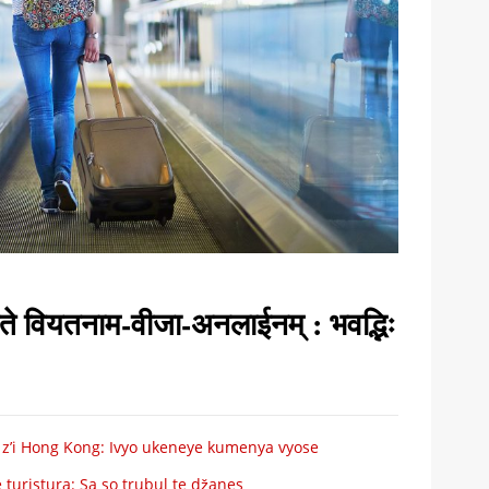
ृते वियतनाम-वीजा-अनलाईनम् : भवद्भिः
i z’i Hong Kong: Ivyo ukeneye kumenya vyose
turistura: Sa so trubul te džanes