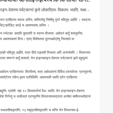
ङ्ग-देशस्य पर्यटकानां कृते लोकप्रियः विकल्पः भवति, यथा –
रक्रिया सरला अस्ति, कतिपयेषु निमेषेषु पूर्णा भवितुम् अर्हति । भवद्भ्यः
ुं डेबिट्/क्रेडिट् कार्ड् च आवश्यकम् अस्ति ।
र्यटकाः कदापि कुत्रापि च स्वस्य वीजायाः आवेदनं कर्तुं शक्नुवन्ति,
 आवश्यकतां विना। एतत् विशेषतया दूरस्थक्षेत्रेषु निवसतां वा
ही भवितुम् अर्हति, तत्र दीर्घ-पङ्क्तौ स्थित्वा अपि अन्तर्भवति । वियतनाम-
या सम्पन्नं कर्तुं शक्यते, येन हाङ्गकाङ्ग-देशस्य पर्यटकानां कृते बहुमूल्यं
वेदन-प्रक्रियायाः विपरीतम्, यत्र आवेदकानां विविध-दस्तावेजाः प्रस्तूयन्ते,
र्टस्य स्कैन्-कृता प्रतिलिपिः आवश्यकी भवति एतेन प्रक्रिया
िः प्रवेशैः सह ९० दिवसपर्यन्तं वैधः भवति, येन हाङ्गकाङ्ग-देशस्य
ं निर्गन्तुं च लचीलतां प्राप्नुवन्ति वियतनामयात्रायां अन्येषां समीपस्थदेशानां
थलसीमाद्वाराणि, १३ समुद्रसीमाद्वाराणि च सन्ति येन वियतनाम-ई-