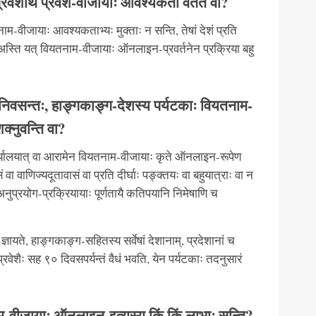
वेशार्थं प्रवेश-वीजायाः आवश्यकता वर्तते वा?
ाम-वीजायाः आवश्यकताभ्यः मुक्ताः न सन्ति, तेषां देशं प्रति
ारः अस्ति यत् वियतनाम-वीजायाः ऑनलाइन-प्रवर्तनेन प्रक्रिया बहु
ं निवसन्तः, हाङ्गकाङ्ग-देशस्य पर्यटकाः वियतनाम-
क्नुवन्ति वा?
ार्यालयात् वा आरामेन वियतनाम-वीजायाः कृते ऑनलाइन-रूपेण
 वा वाणिज्यदूतावासं वा प्रति दीर्घाः पङ्क्तयः वा बहुयात्राः वा न
नुप्रयोग-प्रक्रियायाः पूर्णतायै कतिपयानि निमेषाणि च
ञायते, हाङ्गकाङ्ग-सहितस्य सर्वेषां देशानाम्, प्रदेशानां च
्रवेशैः सह ९० दिवसपर्यन्तं वैधं भवति, येन पर्यटकाः तदनुसारं
ाम-वीजायाः ऑनलाइन-इत्यस्य किं किं लाभाः सन्ति?