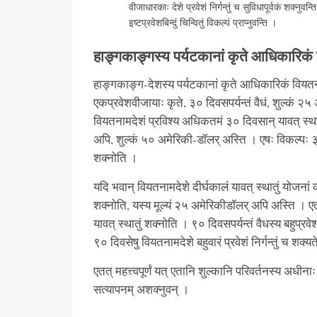
वीजाधारकाः देशे प्रवेशं निर्गन्तुं च सुविधापूर्वकं शक्न
इष्टप्रवेशबिन्दुं चिन्वितुं विकल्पं प्राप्नुवन्ति ।
हाङ्गकाङ्गस्य पर्यटकानां कृते आधिकारिकं
हाङ्गकाङ्ग-देशस्य पर्यटकानां कृते आधिकारिकं वियतना
एकप्रवेशवीजायाः कृते, ३० दिवसपर्यन्तं वैधं, शुल्कं २
वियतनामदेशं प्रविश्य अधिकतमं ३० दिवसान् यावत् स्थातु
अपि, शुल्कं ५० अमेरिकी-डॉलर् अस्ति । एषः विकल्पः ३० द
शक्नोति ।
यदि भवान् वियतनामदेशे दीर्घकालं यावत् स्थातुं योजनां करो
शक्नोति, यस्य मूल्यं २५ अमेरिकीडॉलर् अपि अस्ति । ए
यावत् स्थातुं शक्नोति । ९० दिवसपर्यन्तं वैधस्य बहुप्र
९० दिवसेषु वियतनामदेशे बहुवारं प्रवेशं निर्गन्तुं च शक्य
एतत् महत्त्वपूर्णं यत् एतानि शुल्कानि परिवर्तनस्य अधीनाः
सत्यापनम् अशक्नुवन् ।