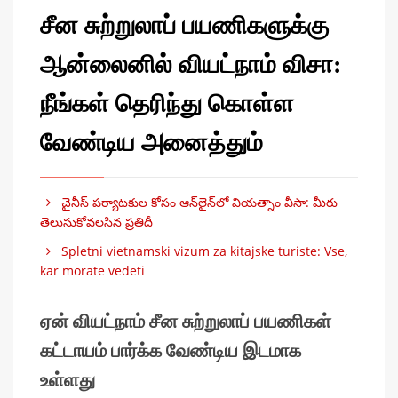
சீன சுற்றுலாப் பயணிகளுக்கு
ஆன்லைனில் வியட்நாம் விசா:
நீங்கள் தெரிந்து கொள்ள
வேண்டிய அனைத்தும்
చైనీస్ పర్యాటకుల కోసం ఆన్‌లైన్‌లో వియత్నాం వీసా: మీరు
తెలుసుకోవలసిన ప్రతిదీ
Spletni vietnamski vizum za kitajske turiste: Vse,
kar morate vedeti
ஏன் வியட்நாம் சீன சுற்றுலாப் பயணிகள்
கட்டாயம் பார்க்க வேண்டிய இடமாக
உள்ளது