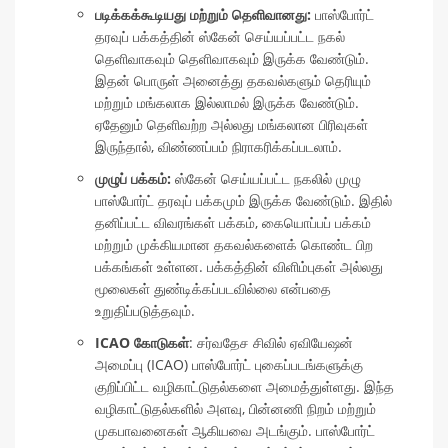
படிக்கக்கூடியது மற்றும் தெளிவானது:
பாஸ்போர்ட்
தரவுப் பக்கத்தின் ஸ்கேன் செய்யப்பட்ட நகல்
தெளிவாகவும் தெளிவாகவும் இருக்க வேண்டும்.
இதன் பொருள் அனைத்து தகவல்களும் தெரியும்
மற்றும் மங்கலாக இல்லாமல் இருக்க வேண்டும்.
ஏதேனும் தெளிவற்ற அல்லது மங்கலான பிரிவுகள்
இருந்தால், விண்ணப்பம் நிராகரிக்கப்படலாம்.
முழுப் பக்கம்:
ஸ்கேன் செய்யப்பட்ட நகலில் முழு
பாஸ்போர்ட் தரவுப் பக்கமும் இருக்க வேண்டும். இதில்
தனிப்பட்ட விவரங்கள் பக்கம், கையொப்பப் பக்கம்
மற்றும் முக்கியமான தகவல்களைக் கொண்ட பிற
பக்கங்கள் உள்ளன. பக்கத்தின் விளிம்புகள் அல்லது
மூலைகள் துண்டிக்கப்படவில்லை என்பதை
உறுதிப்படுத்தவும்.
ICAO கோடுகள்
: சர்வதேச சிவில் ஏவியேஷன்
அமைப்பு (ICAO) பாஸ்போர்ட் புகைப்படங்களுக்கு
குறிப்பிட்ட வழிகாட்டுதல்களை அமைத்துள்ளது. இந்த
வழிகாட்டுதல்களில் அளவு, பின்னணி நிறம் மற்றும்
முகபாவனைகள் ஆகியவை அடங்கும். பாஸ்போர்ட்