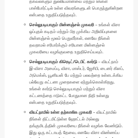
தகவல்களும் துல்லியமானவை மற்றும் உங்கள்
பாஸ்போர்ட்டில் உள்ள விவரங்களுடன் பொருந்துகின்றன
என்பதை உறுதிப்படுத்தவும்.
செல்லுபடியாகும் மின்னஞ்சல் முகவரி
– உங்கள் விசா
ஒப்புதல் கடிதம் மற்றும் பிற முக்கிய அறிவிப்புகளை
மின்னஞ்சல் மூலம் பெறுவீர்கள், எனவே நீங்கள்
தவறாமல் சரிபார்க்கும் சரியான மின்னஞ்சல்
முகவரியை வழங்குவதை உறுதிசெய்யவும்.
செல்லுபடியாகும் கிரெடிட்/டெபிட் கார்டு
– வியட்நாம்
இ-விசா அமைப்பு, விசா, மாஸ்டர், ஜேசிபி, டைனர் கிளப்,
அமெக்ஸ், யூனியன் பே மற்றும் பலவற்றை உள்ளடக்கிய
பல்வேறு கட்டண முறைகளை ஏற்றுக்கொள்கிறது.
உங்கள் கார்டு செல்லுபடியாகும் மற்றும் விசா
கட்டணத்தை ஈடுகட்ட போதுமான நிதி உள்ளது
என்பதை உறுதிப்படுத்தவும்.
வியட்நாமில் உள்ள தற்காலிக முகவரி
– வியட்நாமில்
நீங்கள் திட்டமிட்டுள்ள ஹோட்டல் அல்லது
தங்குமிடத்தின் முகவரியை நீங்கள் வழங்க வேண்டும்.
இது ஒரு கட்டாயத் தேவை, எனவே விசா விண்ணப்ப