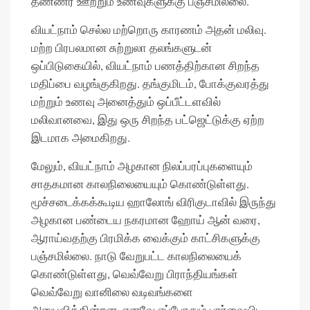
தண்ணீர் ஊற்றும் உணவுகளுக்கு பஞ்சமில்லை.
வியட்நாம் செல்ல மற்றொரு காரணம் அதன் மலிவு.
மற்ற பிரபலமான சுற்றுலா தலங்களுடன்
ஒப்பிடுகையில், வியட்நாம் பணத்திற்கான சிறந்த
மதிப்பை வழங்குகிறது. தங்குமிடம், போக்குவரத்து
மற்றும் உணவு அனைத்தும் ஒப்பீட்டளவில்
மலிவானவை, இது ஒரு சிறந்த பட்ஜெட்டுக்கு ஏற்ற
இடமாக அமைகிறது.
மேலும், வியட்நாம் அழகான நிலப்பரப்புகளையும்
சாதகமான காலநிலையையும் கொண்டுள்ளது.
மூச்சடைக்கக்கூடிய ஹாலோங் விரிகுடாவில் இருந்து
அழகான பண்டைய நகரமான ஹோய் ஆன் வரை,
ஆராய்வதற்கு பிரமிக்க வைக்கும் காட்சிகளுக்கு
பஞ்சமில்லை. நாடு வேறுபட்ட காலநிலையைக்
கொண்டுள்ளது, வெவ்வேறு பிராந்தியங்கள்
வெவ்வேறு வானிலை வடிவங்களை
அனுபவிக்கின்றன, எனவே எப்போதும் பார்வையிட