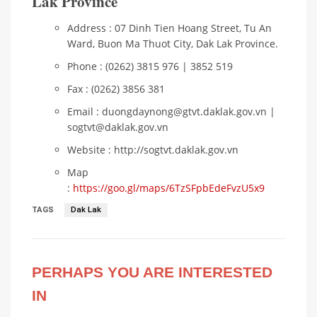
Lak Province
Address : 07 Dinh Tien Hoang Street, Tu An
Ward, Buon Ma Thuot City, Dak Lak Province.
Phone : (0262) 3815 976 | 3852 519
Fax : (0262) 3856 381
Email : duongdaynong@gtvt.daklak.gov.vn |
sogtvt@daklak.gov.vn
Website : http://sogtvt.daklak.gov.vn
Map
:
https://goo.gl/maps/6TzSFpbEdeFvzU5x9
TAGS
Dak Lak
PERHAPS YOU ARE INTERESTED
IN