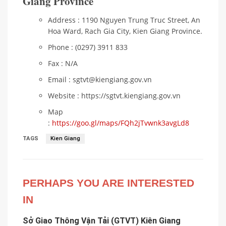
Giang Province
Address : 1190 Nguyen Trung Truc Street, An
Hoa Ward, Rach Gia City, Kien Giang Province.
Phone : (0297) 3911 833
Fax : N/A
Email : sgtvt@kiengiang.gov.vn
Website : https://sgtvt.kiengiang.gov.vn
Map
:
https://goo.gl/maps/FQh2jTvwnk3avgLd8
TAGS
Kien Giang
PERHAPS YOU ARE INTERESTED
IN
Sở Giao Thông Vận Tải (GTVT) Kiên Giang