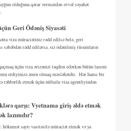
 uyğun olduğuna qərar verməzdən əvvəl səyahət
.
üçün Geri Ödəniş Siyasəti
tta viza müraciətiniz rədd edilsə belə, geri
sı səbəbdən rədd edilərsə, siz ödənilmiş rüsumların
qaçmaq üçün viza ərizənizi təqdim edərkən bütün lazımi
təmin etdiyinizə əmin olmaq məsləhətdir. Hər hansı bir
izə rəhbərlik etmək üçün nüfuzlu viza agentliyindən
lərə qarşı: Vyetnama giriş əldə etmək
mək lazımdır?
ar: hökumət saytı vasitəsilə müraciət etmək və ya