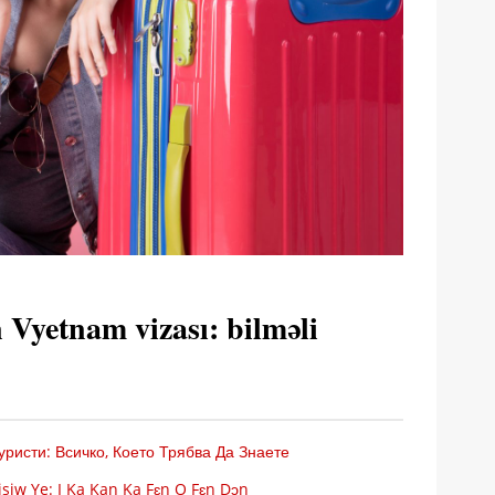
n Vyetnam vizası: bilməli
ристи: Всичко, Което Трябва Да Знаете
siw Ye: I Ka Kan Ka Fɛn O Fɛn Dɔn