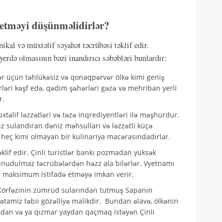
r etməyi düşünməlidirlər?
ikal və müxtəlif səyahət təcrübəsi təklif edir.
yerdə olmasının bəzi inandırıcı səbəbləri bunlardır:
r üçün təhlükəsiz və qonaqpərvər ölkə kimi geniş
hərləri kəşf edə, qədim şəhərləri gəzə və mehriban yerli
r.
əlif ləzzətləri və təzə inqrediyentləri ilə məşhurdur.
sulandıran dəniz məhsulları və ləzzətli küçə
a heç kimi olmayan bir kulinariya macərasındadırlar.
lif edir. Çinli turistlər bankı pozmadan yüksək
ə unudulmaz təcrübələrdən həzz ala bilərlər. Vyetnamı
 maksimum istifadə etməyə imkan verir.
örfəzinin zümrüd sularından tutmuş Sapanın
tamiz təbii gözəlliyə malikdir. Bundan əlavə, ölkənin
qışdan və ya qızmar yaydan qaçmaq istəyən Çinli