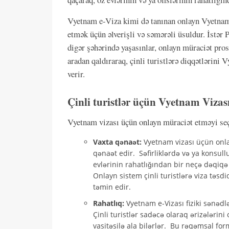
Vyetnam e-Viza kimi də tanınan onlayn Vyetnam v
etmək üçün əlverişli və səmərəli üsuldur. İstər
digər şəhərində yaşasınlar, onlayn müraciət pros
aradan qaldıraraq, çinli turistlərə diqqətlərin
verir.
Çinli turistlər üçün Vyetnam Viza
Vyetnam vizası üçün onlayn müraciət etməyi seçə
Vaxta qənaət:
Vyetnam vizası üçün onlay
qənaət edir. Səfirliklərdə və ya konsu
evlərinin rahatlığından bir neçə dəqiqə
Onlayn sistem çinli turistlərə viza tə
təmin edir.
Rahatlıq:
Vyetnam e-Vizası fiziki sənəd
Çinli turistlər sadəcə olaraq ərizələri
vasitəsilə ala bilərlər. Bu rəqəmsal for