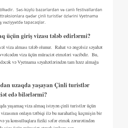
ölkədir. Səs-küylü bazarlardan və canlı festivallardan
raksionlara qədər çinli turistlər özlərini Vyetnama
 vəziyyətdə tapacaqlar.
q üçün giriş vizası tələb edirlərmi?
əl viza alması tələb olunur. Rahat və əngəlsiz səyahət
əvvəlcədən viza üçün müraciət etmələri vacibdir. Bu,
s edəcək və Vyetnama səyahətlərindən tam həzz almağa
dan uzaqda yaşayan Çinli turistlər
ət edə bilərlərmi?
da yaşamaq viza almaq istəyən çinli turistlər üçün
vizasının onlayn tətbiqi ilə bu narahatlıq keçmişin bir
rə və ya konsulluqlara fiziki səfər etmək zərurətindən
ında viza üçün müraciət etmək imkanı var.