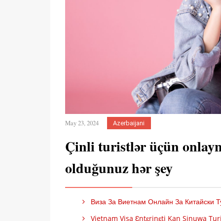
May 23, 2024
Azerbaijani
Çinli turistlər üçün onlay
olduğunuz hər şey
Виза За Виетнам Онлайн За Китайски Ту
Vietnam Visa Ɛntɛrinɛti Kan Sinuwa Turi