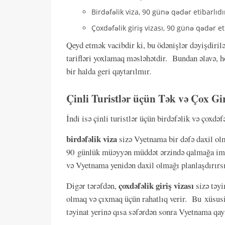
Birdəfəlik viza, 90 günə qədər etibarlıdı
Çoxdəfəlik giriş vizası, 90 günə qədər et
Qeyd etmək vacibdir ki, bu ödənişlər dəyişdirilə
tarifləri yoxlamaq məsləhətdir. Bundan əlavə, h
bir halda geri qaytarılmır.
Çinli Turistlər üçün Tək və Çox Gi
İndi isə çinli turistlər üçün birdəfəlik və çoxdəf
birdəfəlik viza
sizə Vyetnama bir dəfə daxil ol
90 günlük müəyyən müddət ərzində qalmağa imkan
və Vyetnama yenidən daxil olmağı planlaşdırırsı
çoxdəfəlik giriş vizası
Digər tərəfdən,
sizə təy
olmaq və çıxmaq üçün rahatlıq verir. Bu xüsusil
təyinat yerinə qısa səfərdən sonra Vyetnama qayı