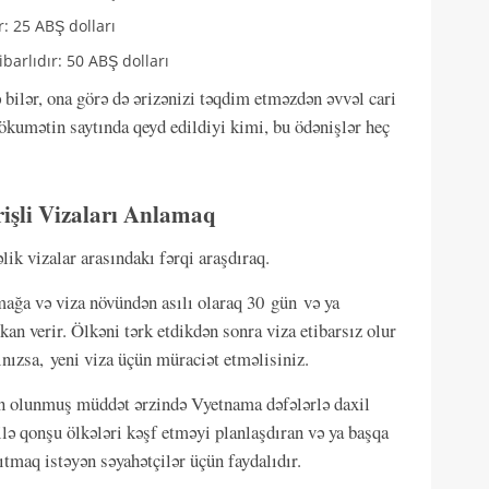
r: 25 ABŞ dolları
ibarlıdır: 50 ABŞ dolları
 bilər, ona görə də ərizənizi təqdim etməzdən əvvəl cari
ökumətin saytında qeyd edildiyi kimi, bu ödənişlər heç
rişli Vizaları Anlamaq
əlik vizalar arasındakı fərqi araşdıraq.
mağa və viza növündən asılı olaraq 30 gün və ya
 verir. Ölkəni tərk etdikdən sonra viza etibarsız olur
nızsa, yeni viza üçün müraciət etməlisiniz.
in olunmuş müddət ərzində Vyetnama dəfələrlə daxil
ə qonşu ölkələri kəşf etməyi planlaşdıran və ya başqa
tmaq istəyən səyahətçilər üçün faydalıdır.