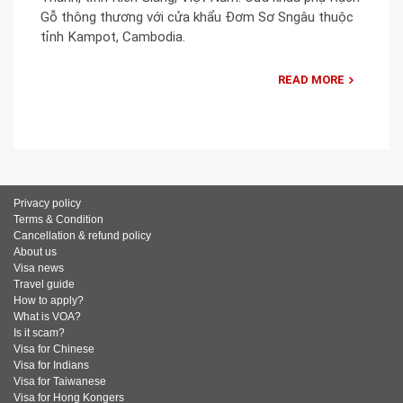
Gỗ thông thương với cửa khẩu Đơm Sơ Sngâu thuộc
tỉnh Kampot, Cambodia.
READ MORE
Privacy policy
Terms & Condition
Cancellation & refund policy
About us
Visa news
Travel guide
How to apply?
What is VOA?
Is it scam?
Visa for Chinese
Visa for Indians
Visa for Taiwanese
Visa for Hong Kongers