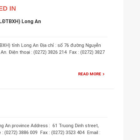
ED IN
(LĐTBXH) Long An
XH) tỉnh Long An Địa chỉ : ​số 76 đường Nguyễn
n. Điện thoại : (0272) 3826 214​ ​ Fax : (0272) 3827
READ MORE
g An province Address : 61 Truong Dinh street,
: (0272) 3886 009 ​ Fax : (0272) 3523 404 ​ Email :