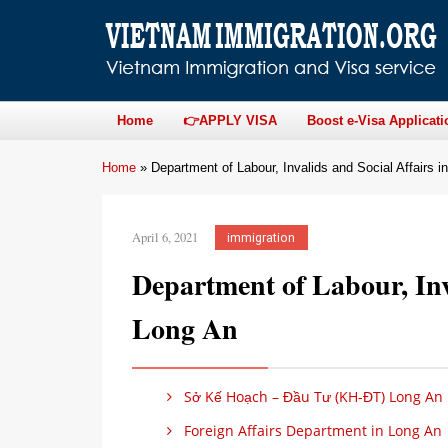
Home
👉APPLY VISA
Boost e-Visa Applicati
Home
»
Department of Labour, Invalids and Social Affairs i
April 6, 2021
immigration
Department of Labour, Inva
Long An
Sở Kế Hoạch – Đầu Tư (KH-ĐT) Long An
Foreign Affairs Department in Long An