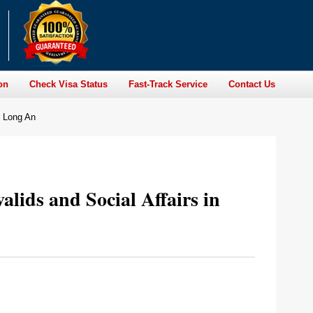
on
Check Visa Status
Fast-Track Service
Contact Us
n Long An
lids and Social Affairs in