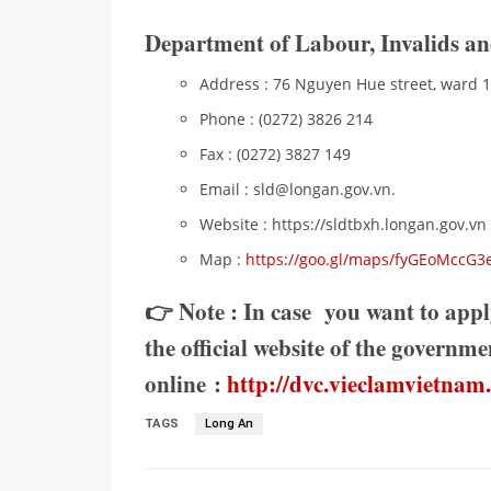
Department of Labour, Invalids an
Address : ​76 Nguyen Hue street, ward 1
Phone : (0272) 3826 214​ ​
Fax : (0272) 3827 149 ​
Email : sld@longan.gov.vn​.
Website : https://sldtbxh.longan.gov.vn
Map :
https://goo.gl/maps/fyGEoMccG
👉 Note : In case you want to appl
the official website of the govern
online :
http://dvc.vieclamvietnam
TAGS
Long An