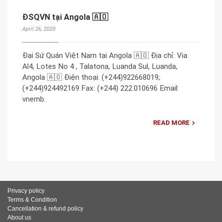
ĐSQVN tại Angola 🇦🇴
April 26, 2020
Đại Sứ Quán Việt Nam tại Angola 🇦🇴 Địa chỉ: Via
Al4, Lotes No 4 , Talatona, Luanda Sul, Luanda,
Angola 🇦🇴 Điện thoại: (+244)922668019;
(+244)924492169 Fax: (+244) 222.010696 Email:
vnemb.
READ MORE
Privacy policy
Terms & Condition
Cancellation & refund policy
About us