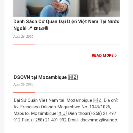
Danh Sách Cơ Quan Đại Diện Việt Nam Tại Nước
Ngoài 📍 ☎️ 📧 🌐
April 26, 2020
READ MORE
ĐSQVN tại Mozambique 🇲🇿
April 26, 2020
Đại Sứ Quán Việt Nam tại Mozambique 🇲🇿 Địa chỉ:
Av. Francisco Orlando Magumbwe No: 1048/1026,
Maputo, Mozambique 🇲🇿 Điện thoại:(+258) 21 497
912 Fax: (+258) 21 491 992 Email: dsqvnmoz@yahoo.