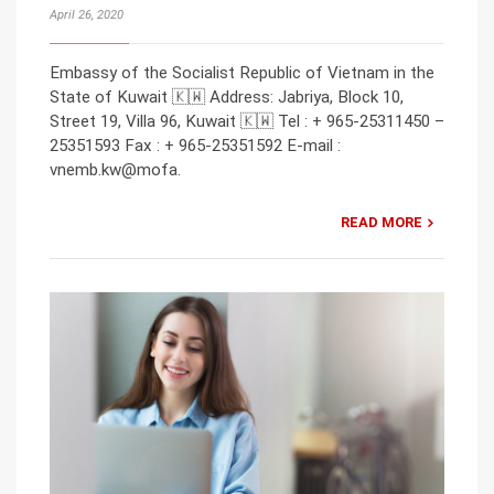
April 26, 2020
Embassy of the Socialist Republic of Vietnam in the
State of Kuwait 🇰🇼 Address: Jabriya, Block 10,
Street 19, Villa 96, Kuwait 🇰🇼 Tel : + 965-25311450 –
25351593 Fax : + 965-25351592 E-mail :
vnemb.kw@mofa.
READ MORE