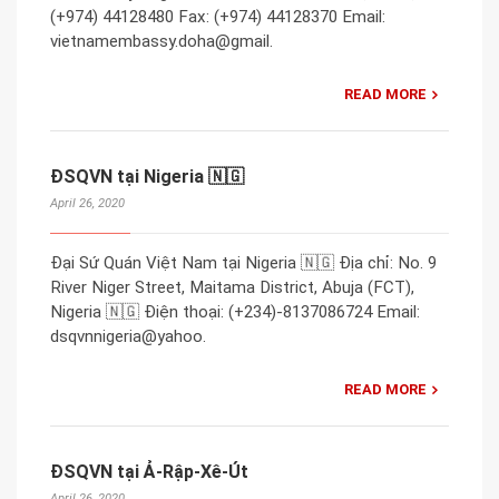
(+974) 44128480 Fax: (+974) 44128370 Email:
vietnamembassy.doha@gmail.
READ MORE
ĐSQVN tại Nigeria 🇳🇬
April 26, 2020
Đại Sứ Quán Việt Nam tại Nigeria 🇳🇬 Địa chỉ: No. 9
River Niger Street, Maitama District, Abuja (FCT),
Nigeria 🇳🇬 Điện thoại: (+234)-8137086724 Email:
dsqvnnigeria@yahoo.
READ MORE
ĐSQVN tại Ả-Rập-Xê-Út
April 26, 2020