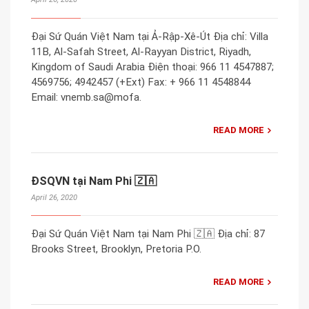
Đại Sứ Quán Việt Nam tại Ả-Rập-Xê-Út Địa chỉ: Villa
11B, Al-Safah Street, Al-Rayyan District, Riyadh,
Kingdom of Saudi Arabia Điện thoại: 966 11 4547887;
4569756; 4942457 (+Ext) Fax: + 966 11 4548844
Email: vnemb.sa@mofa.
READ MORE
ĐSQVN tại Nam Phi 🇿🇦
April 26, 2020
Đại Sứ Quán Việt Nam tại Nam Phi 🇿🇦 Địa chỉ: 87
Brooks Street, Brooklyn, Pretoria P.O.
READ MORE