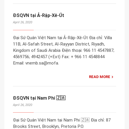
ĐSQVN tại Ả-Rập-Xê-Út
April 26, 2020
Đại Sứ Quán Việt Nam tại Ả-Rập-Xê-Út Địa chỉ: Villa
11B, Al-Safah Street, Al-Rayyan District, Riyadh,
Kingdom of Saudi Arabia Điện thoại: 966 11 4547887;
4569756; 4942457 (+Ext) Fax: + 966 11 4548844
Email: vnemb.sa@mofa.
READ MORE
ĐSQVN tại Nam Phi 🇿🇦
April 26, 2020
Đại Sứ Quán Việt Nam tại Nam Phi 🇿🇦 Địa chỉ: 87
Brooks Street, Brooklyn, Pretoria P.O.