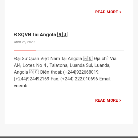
READ MORE
ĐSQVN tại Angola 🇦🇴
April 26, 2020
Đại Sứ Quán Việt Nam tại Angola 🇦🇴 Địa chỉ: Via
Al4, Lotes No 4 , Talatona, Luanda Sul, Luanda,
Angola 🇦🇴 Điện thoại: (+244)922668019;
(+244)924492169 Fax: (+244) 222.010696 Email:
vnemb.
READ MORE