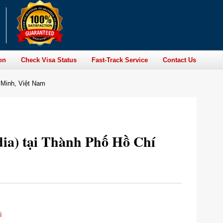
on
Check Visa Status
Fast-Track Service
Contact Us
 Minh, Việt Nam
ia) tại Thành Phố Hồ Chí
i