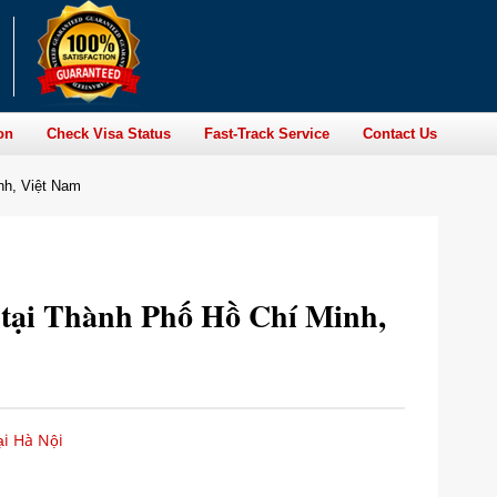
on
Check Visa Status
Fast-Track Service
Contact Us
nh, Việt Nam
tại Thành Phố Hồ Chí Minh,
i Hà Nội