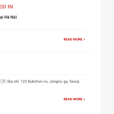
ED IN
ại Hà Nội
READ MORE
🇷 Địa chỉ: 123 Bukchon-ro, Jongno-gu, Seoul,
.
READ MORE