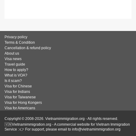
Privacy policy
Terms & Condition
Cancellation & refund policy
About us
Visa news
Travel guide
How to apply?
What is VOA?
Is it scam?
Visa for Chinese
Visa for Indians
Visa for Taiwanese
Visa for Hong Kongers
Visa for Americans
Copyright © 2008-2026. Vietnamimmigration.org - All rights reserved.
🇻🇳Vietnamimmigration.org - A commercial website for Vietnam Immigration
Service : 👉 For support, please email to info@vietnamimmigration.org