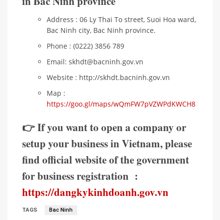
in Bac Ninh province
Address : 06 Ly Thai To street, Suoi Hoa ward,
Bac Ninh city, Bac Ninh province.
Phone : (0222) 3856 789
Email: skhdt@bacninh.gov.vn
Website : http://skhdt.bacninh.gov.vn
Map :
https://goo.gl/maps/wQmFW7pVZWPdKWCH8
👉 If you want to open a company or
setup your business in Vietnam, please
find official website of the government
for business registration :
https://dangkykinhdoanh.gov.vn
TAGS
Bac Ninh