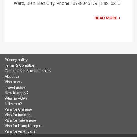
Ward, Dien Bien City. Phone : 0948045179 | Fax: 0215.
READ MORE
Privacy policy
Terms & Condition
Cancellation & refund policy
About us
Visa news
Travel guide
How to apply?
What is VOA?
Is it scam?
Visa for Chinese
Visa for Indians
Visa for Taiwanese
Visa for Hong Kongers
Visa for Americans