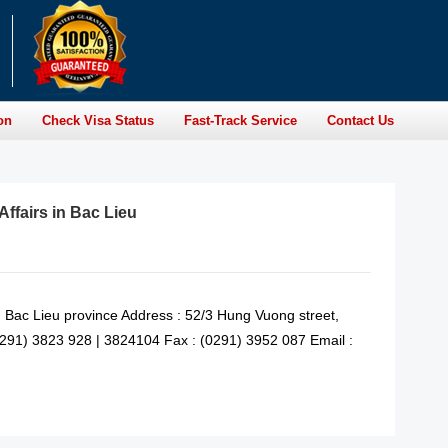
on
Check Visa Status
Fast-Track Service
Contact Us
Affairs in Bac Lieu
in Bac Lieu province Address : 52/3 Hung Vuong street,
(0291) 3823 928 | 3824104 Fax : (0291) 3952 087 Email :
READ MORE