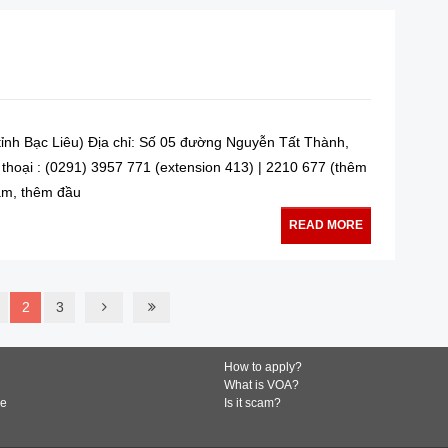
nh Bạc Liêu) Địa chỉ: Số 05 đường Nguyễn Tất Thành,
 thoại : (0291) 3957 771 (extension 413) | 2210 677 (thêm
Nam, thêm đầu
READ MORE
2
3
How to apply?
What is VOA?
de
Is it scam?