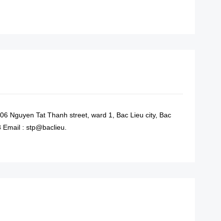
READ MORE
06 Nguyen Tat Thanh street, ward 1, Bac Lieu city, Bac
 Email : stp@baclieu.
READ MORE