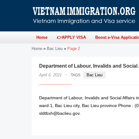
Home
👉APPLY VISA
Boost e-Visa Applicati
Home
»
Bac Lieu
»
Page 2
Department of Labour, Invalids and Social 
·
April 6, 2021
Bac Lieu
TAGS
Department of Labour, Invalids and Social Affairs 
ward 1, Bac Lieu city, Bac Lieu province Phone : 
sldtbxh@baclieu.gov.