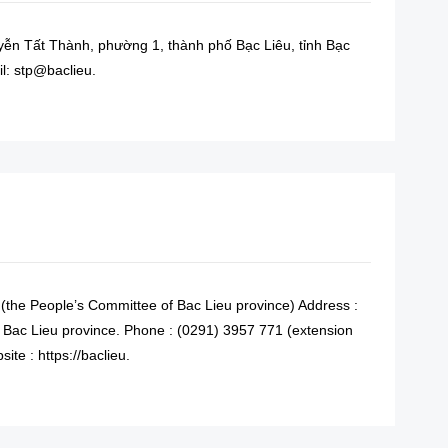
yễn Tất Thành, phường 1, thành phố Bạc Liêu, tỉnh Bạc
l: stp@baclieu.
READ MORE
 (the People’s Committee of Bac Lieu province) Address :
, Bac Lieu province. Phone : (0291) 3957 771 (extension
te : https://baclieu.
READ MORE