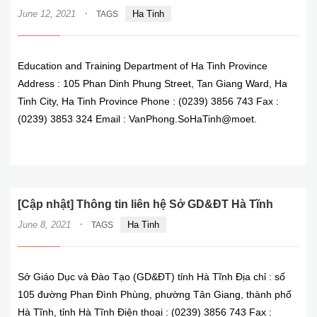
·
June 12, 2021
Ha Tinh
TAGS
Education and Training Department of Ha Tinh Province
Address : 105 Phan Dinh Phung Street, Tan Giang Ward, Ha
Tinh City, Ha Tinh Province Phone : (0239) 3856 743 Fax :
(0239) 3853 324 Email : VanPhong.SoHaTinh@moet.
READ MORE
[Cập nhật] Thông tin liên hệ Sở GD&ĐT Hà Tĩnh
·
June 8, 2021
Ha Tinh
TAGS
Sở Giáo Dục và Đào Tạo (GD&ĐT) tỉnh Hà Tĩnh Địa chỉ : số
105 đường Phan Đình Phùng, phường Tân Giang, thành phố
Hà Tĩnh, tỉnh Hà Tĩnh Điện thoại : (0239) 3856 743 Fax :