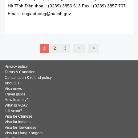
Hà Tĩnh Điện thoại : (0239) 3856 613 Fax : (0239) 3857 707
Email : sogiaothong@hatinh.gov.
READ MORE
1
2
3
Privacy policy
Terms & Condition
Cancellation & refund policy
About us
Visa news
Travel guide
How to apply?
What is VOA?
Is it scam?
Visa for Chinese
Visa for Indians
Visa for Taiwanese
Visa for Hong Kongers