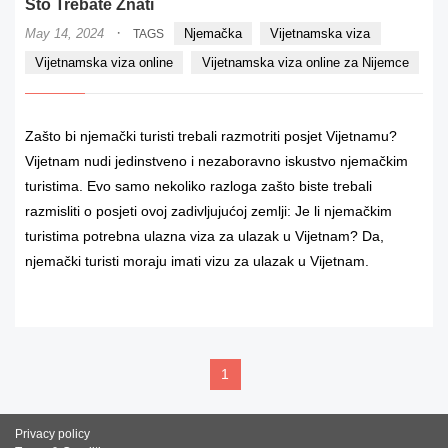
Što Trebate Znati
·
May 14, 2024
Njemačka
Vijetnamska viza
TAGS
Vijetnamska viza online
Vijetnamska viza online za Nijemce
Zašto bi njemački turisti trebali razmotriti posjet Vijetnamu?
Vijetnam nudi jedinstveno i nezaboravno iskustvo njemačkim
turistima. Evo samo nekoliko razloga zašto biste trebali
razmisliti o posjeti ovoj zadivljujućoj zemlji: Je li njemačkim
turistima potrebna ulazna viza za ulazak u Vijetnam? Da,
njemački turisti moraju imati vizu za ulazak u Vijetnam.
READ MORE
1
Privacy policy