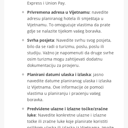
Express i Union Pay.
Privremena adresa u Vijetnamu
: navedite
adresu planiranog hotela ili smještaja u
Vijetnamu. To omogućuje vlastima da prate
gdje se nalazite tijekom vašeg boravka.
Svrha posjeta
: Navedite svrhu svog posjeta,
bilo da se radi o turizmu, poslu, poslu ili
studiju. Važno je napomenuti da druge svrhe
osim turizma mogu zahtijevati dodatnu
dokumentaciju za provjeru.
Planirani datumi ulaska i izlaska
: jasno
navedite datume planiranog ulaska i izlaska
iz Vijetnama. Ove informacije će pomoći
vlastima u planiranju i praćenju vašeg
boravka.
Predviđene ulazne i izlazne točke/zračne
luke
: Navedite konkretne ulazne i izlazne
točke ili zračne luke koje planirate koristiti
prilikom ulaska ili izlaska iz Vijetnama. Imajte