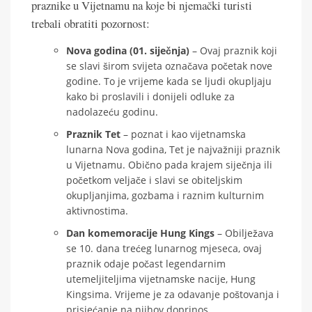
praznike u Vijetnamu na koje bi njemački turisti
trebali obratiti pozornost:
Nova godina (01. siječnja)
– Ovaj praznik koji
se slavi širom svijeta označava početak nove
godine. To je vrijeme kada se ljudi okupljaju
kako bi proslavili i donijeli odluke za
nadolazeću godinu.
Praznik Tet
– poznat i kao vijetnamska
lunarna Nova godina, Tet je najvažniji praznik
u Vijetnamu. Obično pada krajem siječnja ili
početkom veljače i slavi se obiteljskim
okupljanjima, gozbama i raznim kulturnim
aktivnostima.
Dan komemoracije Hung Kings
– Obilježava
se 10. dana trećeg lunarnog mjeseca, ovaj
praznik odaje počast legendarnim
utemeljiteljima vijetnamske nacije, Hung
Kingsima. Vrijeme je za odavanje poštovanja i
prisjećanje na njihov doprinos.