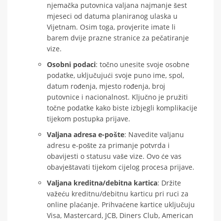
njemačka putovnica valjana najmanje šest
mjeseci od datuma planiranog ulaska u
Vijetnam. Osim toga, provjerite imate li
barem dvije prazne stranice za pečatiranje
vize.
Osobni podaci
: točno unesite svoje osobne
podatke, uključujući svoje puno ime, spol,
datum rođenja, mjesto rođenja, broj
putovnice i nacionalnost. Ključno je pružiti
točne podatke kako biste izbjegli komplikacije
tijekom postupka prijave.
Valjana adresa e-pošte
: Navedite valjanu
adresu e-pošte za primanje potvrda i
obavijesti o statusu vaše vize. Ovo će vas
obavještavati tijekom cijelog procesa prijave.
Valjana kreditna/debitna kartica
: Držite
važeću kreditnu/debitnu karticu pri ruci za
online plaćanje. Prihvaćene kartice uključuju
Visa, Mastercard, JCB, Diners Club, American