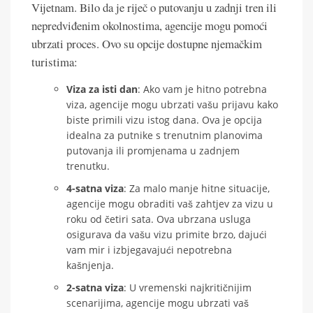
Vijetnam. Bilo da je riječ o putovanju u zadnji tren ili
nepredviđenim okolnostima, agencije mogu pomoći
ubrzati proces. Ovo su opcije dostupne njemačkim
turistima:
Viza za isti dan
: Ako vam je hitno potrebna
viza, agencije mogu ubrzati vašu prijavu kako
biste primili vizu istog dana. Ova je opcija
idealna za putnike s trenutnim planovima
putovanja ili promjenama u zadnjem
trenutku.
4-satna viza
: Za malo manje hitne situacije,
agencije mogu obraditi vaš zahtjev za vizu u
roku od četiri sata. Ova ubrzana usluga
osigurava da vašu vizu primite brzo, dajući
vam mir i izbjegavajući nepotrebna
kašnjenja.
2-satna viza
: U vremenski najkritičnijim
scenarijima, agencije mogu ubrzati vaš