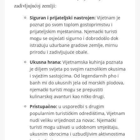
zadivljujućoj zemlji:
Siguran i prijateljski nastrojen:
Vijetnam je
poznat po svom toplom gostoprimstvu i
prijateljskim mještanima. Njemački turisti
mogu se osjećati sigurno i dobrodošlo dok
istražuju užurbane gradove zemlje, mirnu
prirodu i zadivljujuće obale.
Ukusna hrana:
Vijetnamska kuhinja poznata
je diljem svijeta po svojim raznolikim okusima
i svježim sastojcima. Od legendarnih pho i
banh mi do ukusnih jela od morskih plodova,
njemački turisti mogu se prepustiti
kulinarskoj avanturi kao nitko drugi.
Pristupačno:
u usporedbi s drugim
popularnim turističkim odredištima, Vijetnam
nudi veliku vrijednost za novac. Njemački
turisti mogu uživati u udobnom smještaju,
ukusnim obrocima i uzbudljivim aktivnostima