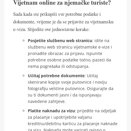
Vijetnam online za njemačke turiste?
Sada kada ste prikupili sve potrebne podatke i
dokumente, vrijeme je da se prijavite za vijetnamsku
e-vizu. Slijedite ove jednostavne korake:
Posjetite službenu web stranicu
: idite na
službenu web stranicu vijetnamske e-vize i
pronađite obrazac za prijavu. Ispunite
potrebne osobne podatke točno, pazeći da
nema pogrešaka ili odstupanja.
Učitaj potrebne dokumente
: Učitaj
skenirane kopije svoje putovnice i noviju
fotografiju veličine putovnice. Osigurajte da
su ti dokumenti jasni i da ispunjavaju
navedene zahtjeve.
Platite naknadu za vizu
: prijeđite na odjeljak
za plaćanje i upotrijebite valjanu
kreditnu/debitnu karticu za plaćanje naknade
za vizu. Naknada može varirati ovisno o