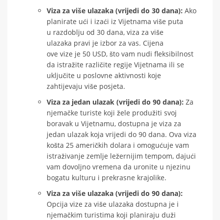
Viza za više ulazaka (vrijedi do 30 dana):
Ako
planirate ući i izaći iz Vijetnama više puta
u razdoblju od 30 dana, viza za više
ulazaka pravi je izbor za vas. Cijena
ove vize je 50 USD, što vam nudi fleksibilnost
da istražite različite regije Vijetnama ili se
uključite u poslovne aktivnosti koje
zahtijevaju više posjeta.
Viza za jedan ulazak (vrijedi do 90 dana):
Za
njemačke turiste koji žele produžiti svoj
boravak u Vijetnamu, dostupna je viza za
jedan ulazak koja vrijedi do 90 dana. Ova viza
košta 25 američkih dolara i omogućuje vam
istraživanje zemlje ležernijim tempom, dajući
vam dovoljno vremena da uronite u njezinu
bogatu kulturu i prekrasne krajolike.
Viza za više ulazaka (vrijedi do 90 dana):
Opcija vize za više ulazaka dostupna je i
njemačkim turistima koji planiraju duži