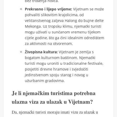
bez trošenja novca.
Prekrasno i lijepo vrijeme:
Vijetnam se može
pohvaliti slikovitim krajolicima, od
veličanstvenog zaljeva Halong do bujne delte
Mekonga. Uz tropsku klimu, njemački turisti
mogu uživati u sunčanom vremenu tijekom
cijele godine, što ga čini idealnim odredištem
za aktivnosti na otvorenom.
Živopisna kultura:
Vijetnam je zemlja s
bogatom kulturnom baštinom. Njemački
turisti mogu uroniti u tradicionalne festivale,
posjetiti drevne hramove i svjedočiti
jedinstvenom spoju starog i novog u
užurbanim gradovima.
Je li njemačkim turistima potrebna
ulazna viza za ulazak u Vijetnam?
Da, njemački turisti moraju imati vizu za ulazak u