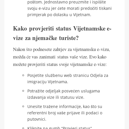
poštom. Jednostavno preuzmite i ispišite
svoju e-vizu jer ćete morati predočiti tiskani
primjerak po dolasku u Vijetnam.
Kako provjeriti status Vijetnamske e-
vize za njemačke turiste?
Nakon što podnesete zahtjev za vijetnamsku e-vizu,
možda će vas zanimati status vaše vize. Evo kako
možete provjeriti status svoje vijetnamske e-vize:
Posjetite službenu web stranicu Odjela za
imigraciju Vijetnama.
Potražite odjeljak posvećen uslugama
izdavanja vize ili statusu vize.
Unesite tražene informacije, kao što su
referentni broj vaše prijave ili podaci o
putovnici.
Kliknite na gumb “Provjeri status”.