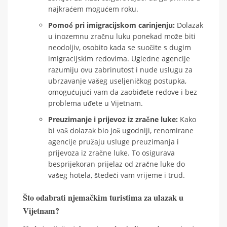
najkraćem mogućem roku.
Pomoć pri imigracijskom carinjenju:
Dolazak
u inozemnu zračnu luku ponekad može biti
neodoljiv, osobito kada se suočite s dugim
imigracijskim redovima. Ugledne agencije
razumiju ovu zabrinutost i nude uslugu za
ubrzavanje vašeg useljeničkog postupka,
omogućujući vam da zaobiđete redove i bez
problema uđete u Vijetnam.
Preuzimanje i prijevoz iz zračne luke:
Kako
bi vaš dolazak bio još ugodniji, renomirane
agencije pružaju usluge preuzimanja i
prijevoza iz zračne luke. To osigurava
besprijekoran prijelaz od zračne luke do
vašeg hotela, štedeći vam vrijeme i trud.
Što odabrati njemačkim turistima za ulazak u
Vijetnam?