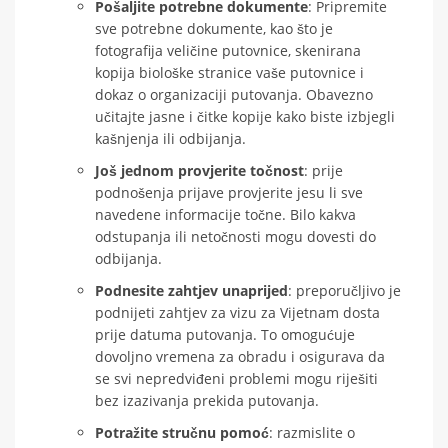
Pošaljite potrebne dokumente
: Pripremite
sve potrebne dokumente, kao što je
fotografija veličine putovnice, skenirana
kopija biološke stranice vaše putovnice i
dokaz o organizaciji putovanja. Obavezno
učitajte jasne i čitke kopije kako biste izbjegli
kašnjenja ili odbijanja.
Još jednom provjerite točnost
: prije
podnošenja prijave provjerite jesu li sve
navedene informacije točne. Bilo kakva
odstupanja ili netočnosti mogu dovesti do
odbijanja.
Podnesite zahtjev unaprijed
: preporučljivo je
podnijeti zahtjev za vizu za Vijetnam dosta
prije datuma putovanja. To omogućuje
dovoljno vremena za obradu i osigurava da
se svi nepredviđeni problemi mogu riješiti
bez izazivanja prekida putovanja.
Potražite stručnu pomoć
: razmislite o