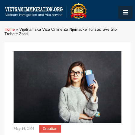
Home
»
Vijetnamska Viza Online Za Njemačke Turiste: Sve Što
Trebate Znati
May 14, 2024
Croatian