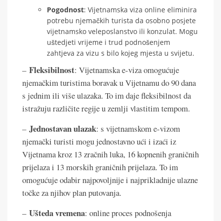
Pogodnost
: Vijetnamska viza online eliminira
potrebu njemačkih turista da osobno posjete
vijetnamsko veleposlanstvo ili konzulat. Mogu
uštedjeti vrijeme i trud podnošenjem
zahtjeva za vizu s bilo kojeg mjesta u svijetu.
Fleksibilnost
–
: Vijetnamska e-viza omogućuje
njemačkim turistima boravak u Vijetnamu do 90 dana
s jednim ili više ulazaka. To im daje fleksibilnost da
istražuju različite regije u zemlji vlastitim tempom.
Jednostavan ulazak
–
: s vijetnamskom e-vizom
njemački turisti mogu jednostavno ući i izaći iz
Vijetnama kroz 13 zračnih luka, 16 kopnenih graničnih
prijelaza i 13 morskih graničnih prijelaza. To im
omogućuje odabir najpovoljnije i najprikladnije ulazne
točke za njihov plan putovanja.
Ušteda vremena
–
: online proces podnošenja