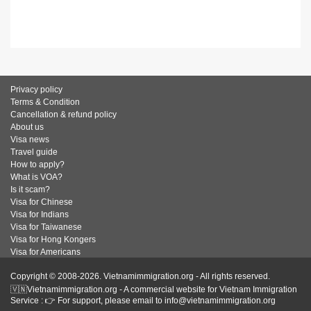
Privacy policy
Terms & Condition
Cancellation & refund policy
About us
Visa news
Travel guide
How to apply?
What is VOA?
Is it scam?
Visa for Chinese
Visa for Indians
Visa for Taiwanese
Visa for Hong Kongers
Visa for Americans
Copyright © 2008-2026. Vietnamimmigration.org - All rights reserved.
🇻🇳Vietnamimmigration.org - A commercial website for Vietnam Immigration
Service : 👉 For support, please email to info@vietnamimmigration.org