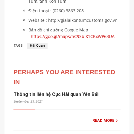
Tum, tỉnh Kon Tum
Điện thoại : (0260) 3863 208
Website : http://gialaikontumcustoms.gov.vn
Bản đồ chỉ đường Google Map
:
https://goo.gl/maps/hC9SbiX1CKxWP63UA
TAGS
Hải Quan
PERHAPS YOU ARE INTERESTED
IN
Thông tin liên hệ Cục Hải quan Yên Bái
September 23, 2021
READ MORE