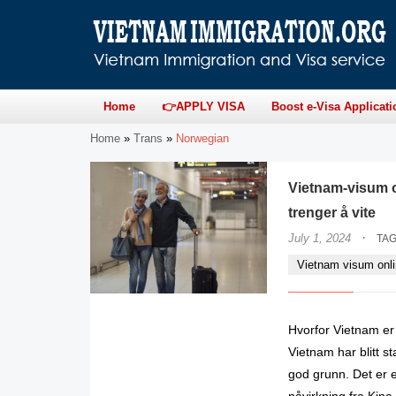
Home
👉APPLY VISA
Boost e-Visa Applicati
Home
»
Trans
»
Norwegian
Vietnam-visum o
trenger å vite
·
July 1, 2024
TA
Vietnam visum onl
Hvorfor Vietnam er 
Vietnam har blitt s
god grunn. Det er e
påvirkning fra Kina