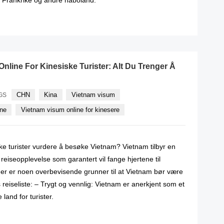
READ MORE
nline For Kinesiske Turister: Alt Du Trenger Å
CHN
Kina
Vietnam visum
GS
ine
Vietnam visum online for kinesere
ke turister vurdere å besøke Vietnam? Vietnam tilbyr en
reiseopplevelse som garantert vil fange hjertene til
 Her er noen overbevisende grunner til at Vietnam bør være
reiseliste: – Trygt og vennlig: Vietnam er anerkjent som et
land for turister.
READ MORE