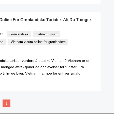
nline For Grønlandske Turister: Alt Du Trenger
Grønlandske
Vietnam visum
AGS
ine
Vietnam-visum online for grønlendere
ndske turister vurdere å besøke Vietnam? Vietnam er et
mengde attraksjoner og opplevelser for turister. Fra
p til livlige byer, Vietnam har noe for enhver smak.
READ MORE
1