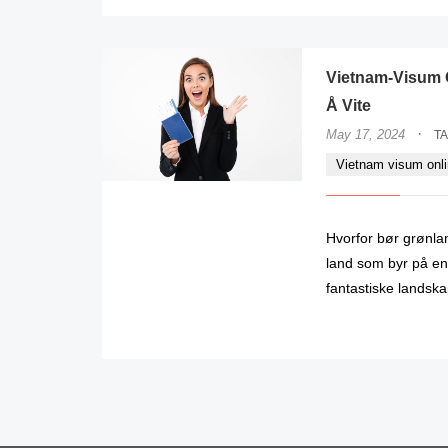
Vietnam-Visum O
Å Vite
·
May 17, 2024
T
Vietnam visum onl
Hvorfor bør grønla
land som byr på en 
fantastiske landska