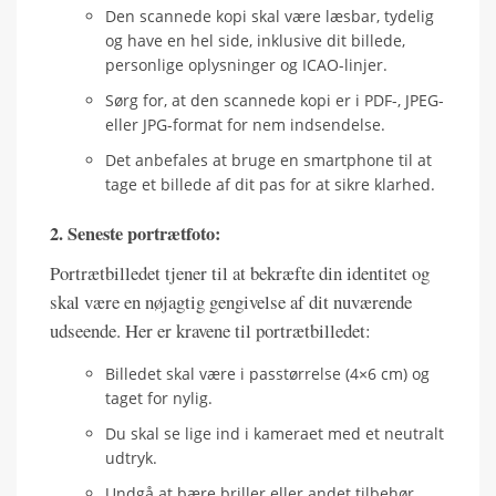
Den scannede kopi skal være læsbar, tydelig
og have en hel side, inklusive dit billede,
personlige oplysninger og ICAO-linjer.
Sørg for, at den scannede kopi er i PDF-, JPEG-
eller JPG-format for nem indsendelse.
Det anbefales at bruge en smartphone til at
tage et billede af dit pas for at sikre klarhed.
2. Seneste portrætfoto:
Portrætbilledet tjener til at bekræfte din identitet og
skal være en nøjagtig gengivelse af dit nuværende
udseende. Her er kravene til portrætbilledet:
Billedet skal være i passtørrelse (4×6 cm) og
taget for nylig.
Du skal se lige ind i kameraet med et neutralt
udtryk.
Undgå at bære briller eller andet tilbehør,