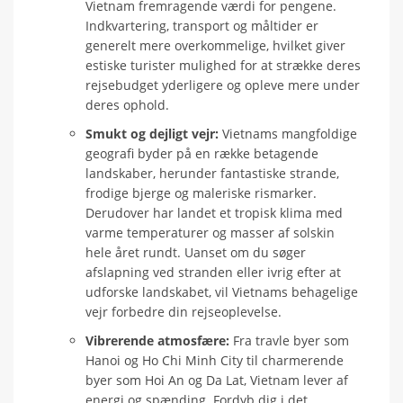
Vietnam fremragende værdi for pengene.
Indkvartering, transport og måltider er
generelt mere overkommelige, hvilket giver
estiske turister mulighed for at strække deres
rejsebudget yderligere og opleve mere under
deres ophold.
Smukt og dejligt vejr:
Vietnams mangfoldige
geografi byder på en række betagende
landskaber, herunder fantastiske strande,
frodige bjerge og maleriske rismarker.
Derudover har landet et tropisk klima med
varme temperaturer og masser af solskin
hele året rundt. Uanset om du søger
afslapning ved stranden eller ivrig efter at
udforske landskabet, vil Vietnams behagelige
vejr forbedre din rejseoplevelse.
Vibrerende atmosfære:
Fra travle byer som
Hanoi og Ho Chi Minh City til charmerende
byer som Hoi An og Da Lat, Vietnam lever af
energi og spænding. Fordyb dig i det