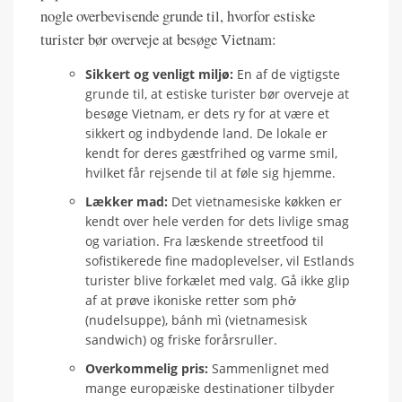
nogle overbevisende grunde til, hvorfor estiske
turister bør overveje at besøge Vietnam:
Sikkert og venligt miljø:
En af de vigtigste
grunde til, at estiske turister bør overveje at
besøge Vietnam, er dets ry for at være et
sikkert og indbydende land. De lokale er
kendt for deres gæstfrihed og varme smil,
hvilket får rejsende til at føle sig hjemme.
Lækker mad:
Det vietnamesiske køkken er
kendt over hele verden for dets livlige smag
og variation. Fra læskende streetfood til
sofistikerede fine madoplevelser, vil Estlands
turister blive forkælet med valg. Gå ikke glip
af at prøve ikoniske retter som phở
(nudelsuppe), bánh mì (vietnamesisk
sandwich) og friske forårsruller.
Overkommelig pris:
Sammenlignet med
mange europæiske destinationer tilbyder