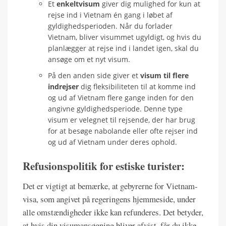
Et
enkeltvisum
giver dig mulighed for kun at
rejse ind i Vietnam én gang i løbet af
gyldighedsperioden. Når du forlader
Vietnam, bliver visummet ugyldigt, og hvis du
planlægger at rejse ind i landet igen, skal du
ansøge om et nyt visum.
På den anden side giver et
visum til flere
indrejser
dig fleksibiliteten til at komme ind
og ud af Vietnam flere gange inden for den
angivne gyldighedsperiode. Denne type
visum er velegnet til rejsende, der har brug
for at besøge nabolande eller ofte rejser ind
og ud af Vietnam under deres ophold.
Refusionspolitik for estiske turister:
Det er vigtigt at bemærke, at gebyrerne for Vietnam-
visa, som angivet på regeringens hjemmeside, under
alle omstændigheder ikke kan refunderes. Det betyder,
at hvis din visumansøgning bliver afvist, får du ikke