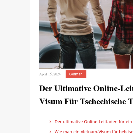
April 15, 2024
German
Der Ultimative Online-Le
Visum Für Tschechische T
Der ultimative Online-Leitfaden für ein
Wie man ein Vietnam-Visum für belgisch