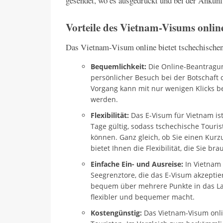
gesendet, wo es ausgedruckt und bei der Ankunf
Vorteile des Vietnam-Visums online
Das Vietnam-Visum online bietet tschechischen
Bequemlichkeit:
Die Online-Beantragun
persönlicher Besuch bei der Botschaft 
Vorgang kann mit nur wenigen Klicks 
werden.
Flexibilität:
Das E-Visum für Vietnam ist
Tage gültig, sodass tschechische Tour
können. Ganz gleich, ob Sie einen Kurz
bietet Ihnen die Flexibilität, die Sie br
Einfache Ein- und Ausreise:
In Vietnam 
Seegrenztore, die das E-Visum akzeptie
bequem über mehrere Punkte in das La
flexibler und bequemer macht.
Kostengünstig:
Das Vietnam-Visum onlin