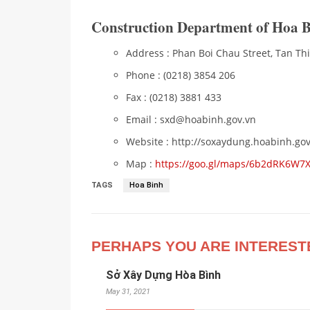
Construction Department of Hoa B
Address : Phan Boi Chau Street, Tan Th
Phone : (0218) 3854 206
Fax : (0218) 3881 433
Email : sxd@hoabinh.gov.vn
Website : http://soxaydung.hoabinh.gov
Map :
https://goo.gl/maps/6b2dRK6W
TAGS
Hoa Binh
PERHAPS YOU ARE INTEREST
Sở Xây Dựng Hòa Bình
May 31, 2021