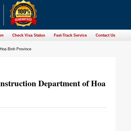
on
Check Visa Status
Fast-Track Service
Contact Us
 Hoa Binh Province
onstruction Department of Hoa