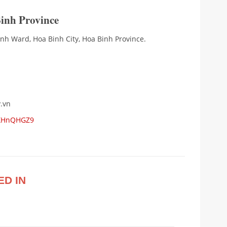
inh Province
inh Ward, Hoa Binh City, Hoa Binh Province.
.vn
7XHnQHGZ9
ED IN