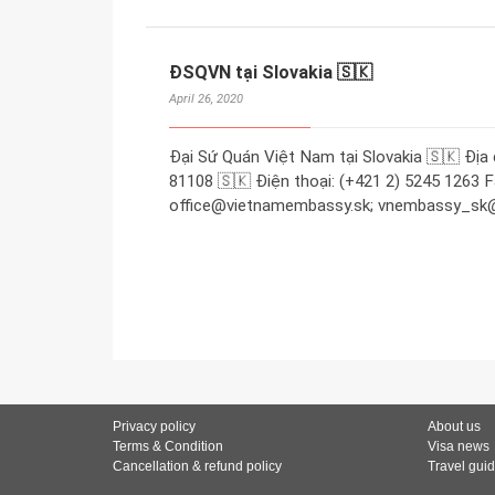
ĐSQVN tại Slovakia 🇸🇰
April 26, 2020
Đại Sứ Quán Việt Nam tại Slovakia 🇸🇰 Địa c
81108 🇸🇰 Điện thoại: (+421 2) 5245 1263 F
office@vietnamembassy.sk; vnembassy_sk@
Privacy policy
About us
Terms & Condition
Visa news
Cancellation & refund policy
Travel gui