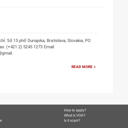
hỉ: Số 15 phố Dunajska, Bratislava, Slovakia, PO
ax: (+421 2) 5245 1273 Email:
gmail.
READ MORE
How to apply?
What is VOA?
de
Is it scam?