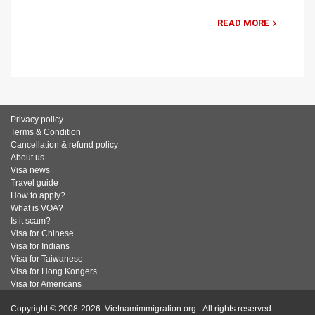
READ MORE
Privacy policy
Terms & Condition
Cancellation & refund policy
About us
Visa news
Travel guide
How to apply?
What is VOA?
Is it scam?
Visa for Chinese
Visa for Indians
Visa for Taiwanese
Visa for Hong Kongers
Visa for Americans
Copyright © 2008-2026. Vietnamimmigration.org - All rights reserved.