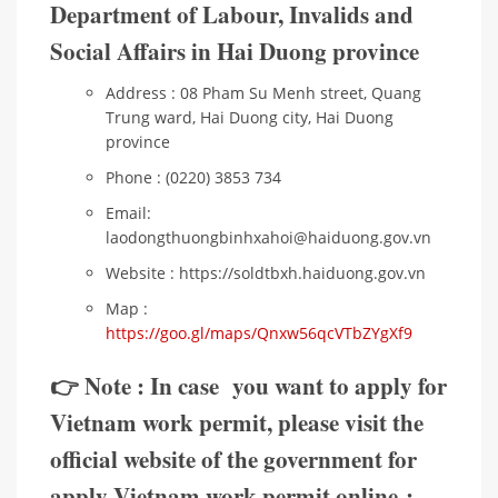
Department of Labour, Invalids and
Social Affairs in Hai Duong province
Address : 08 Pham Su Menh street, Quang
Trung ward, Hai Duong city, Hai Duong
province
Phone : (0220) 3853 734
Email:
laodongthuongbinhxahoi@haiduong.gov.vn
Website : https://soldtbxh.haiduong.gov.vn
Map :
https://goo.gl/maps/Qnxw56qcVTbZYgXf9
👉 Note : In case you want to apply for
Vietnam work permit, please visit the
official website of the government for
apply Vietnam work permit online :