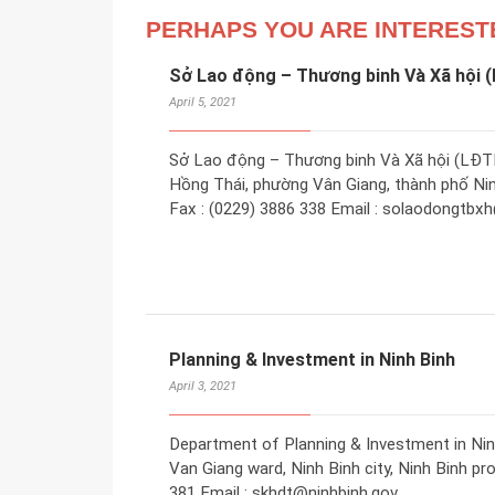
PERHAPS YOU ARE INTEREST
Sở Lao động – Thương binh Và Xã hội 
April 5, 2021
Sở Lao động – Thương binh Và Xã hội (LĐTB
Hồng Thái, phường Vân Giang, thành phố Ninh
Fax : (0229) 3886 338 Email : solaodongtbx
Planning & Investment in Ninh Binh
April 3, 2021
Department of Planning & Investment in Nin
Van Giang ward, Ninh Binh city, Ninh Binh pr
381 Email : skhdt@ninhbinh.gov.