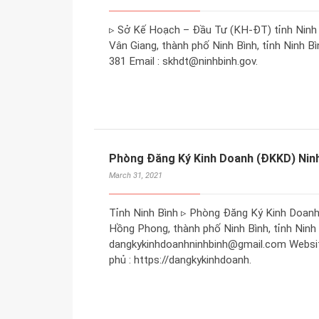
▹ Sở Kế Hoạch – Đầu Tư (KH-ĐT) tỉnh Ninh 
Vân Giang, thành phố Ninh Bình, tỉnh Ninh Bì
381 Email : skhdt@ninhbinh.gov.
Phòng Đăng Ký Kinh Doanh (ĐKKD) Ninh
March 31, 2021
Tỉnh Ninh Bình ▹ Phòng Đăng Ký Kinh Doanh 
Hồng Phong, thành phố Ninh Bình, tỉnh Ninh B
dangkykinhdoanhninhbinh@gmail.com Website
phủ : https://dangkykinhdoanh.