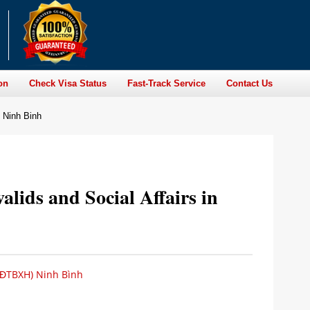
on
Check Visa Status
Fast-Track Service
Contact Us
n Ninh Binh
lids and Social Affairs in
LĐTBXH) Ninh Bình