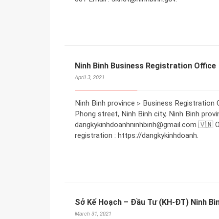
Ninh Binh Business Registration Office
April 3, 2021
Ninh Binh province ▹ Business Registration 
Phong street, Ninh Binh city, Ninh Binh prov
dangkykinhdoanhninhbinh@gmail.com 🇻🇳 Of
registration : https://dangkykinhdoanh.
Sở Kế Hoạch – Đầu Tư (KH-ĐT) Ninh Bì
March 31, 2021