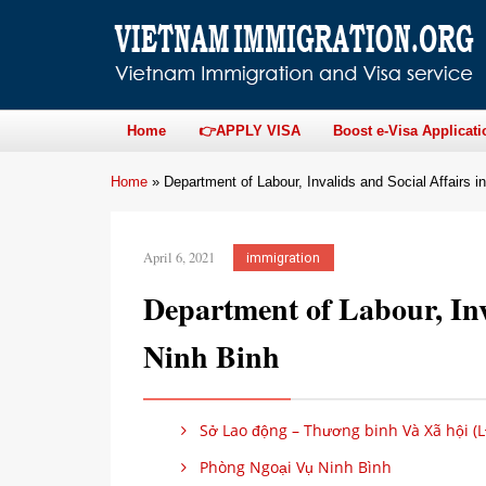
Home
👉APPLY VISA
Boost e-Visa Applicati
Home
»
Department of Labour, Invalids and Social Affairs i
April 6, 2021
immigration
Department of Labour, Inva
Ninh Binh
Sở Lao động – Thương binh Và Xã hội (
Phòng Ngoại Vụ Ninh Bình