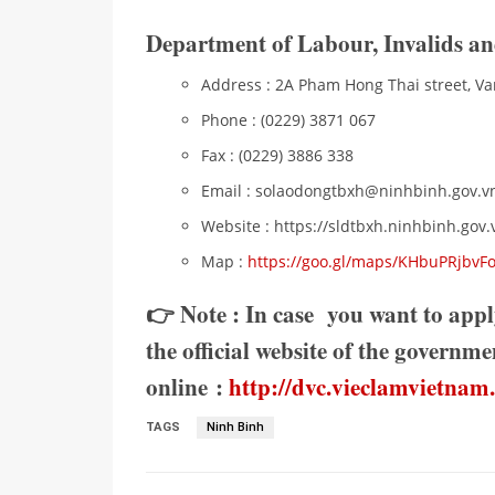
Department of Labour, Invalids and
Address : 2A Pham Hong Thai street, Va
Phone : (0229) 3871 067
Fax : (0229) 3886 338
Email : solaodongtbxh@ninhbinh.gov.v
Website : https://sldtbxh.ninhbinh.gov.
Map :
https://goo.gl/maps/KHbuPRjbvF
👉 Note : In case you want to appl
the official website of the govern
online :
http://dvc.vieclamvietnam
TAGS
Ninh Binh