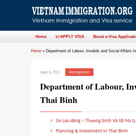
Home
👉APPLY VISA
Boost e-Visa Applicati
Home
»
Department of Labour, Invalids and Social Affairs i
April 6, 2021
immigration
Department of Labour, Inva
Thai Binh
Sở Lao động – Thương binh Và Xã hội (
Planning & Investment in Thai Binh