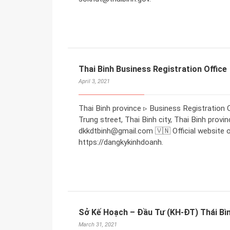
Thai Binh Business Registration Office
April 3, 2021
Thai Binh province ▹ Business Registration O
Trung street, Thai Binh city, Thai Binh provi
dkkdtbinh@gmail.com 🇻🇳 Official website o
https://dangkykinhdoanh.
Sở Kế Hoạch – Đầu Tư (KH-ĐT) Thái Bì
March 31, 2021