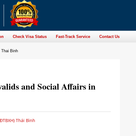
on
Check Visa Status
Fast-Track Service
Contact Us
n Thai Binh
lids and Social Affairs in
LĐTBXH) Thái Bình