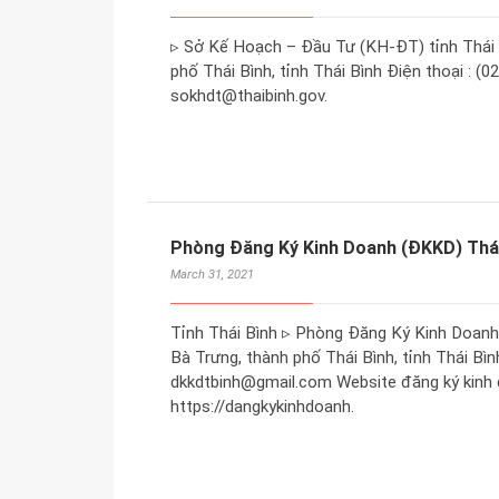
▹ Sở Kế Hoạch – Đầu Tư (KH-ĐT) tỉnh Thái B
phố Thái Bình, tỉnh Thái Bình Điện thoại : (0
sokhdt@thaibinh.gov.
Phòng Đăng Ký Kinh Doanh (ĐKKD) Thái
March 31, 2021
Tỉnh Thái Bình ▹ Phòng Đăng Ký Kinh Doanh 
Bà Trưng, thành phố Thái Bình, tỉnh Thái Bình
dkkdtbinh@gmail.com Website đăng ký kinh d
https://dangkykinhdoanh.