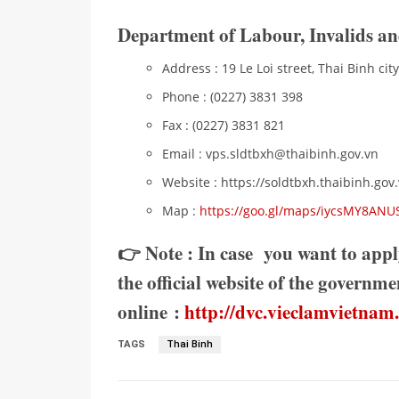
Department of Labour, Invalids and
Address : 19 Le Loi street, Thai Binh cit
Phone : (0227) 3831 398
Fax : (0227) 3831 821
Email : vps.sldtbxh@thaibinh.gov.vn
Website : https://soldtbxh.thaibinh.gov
Map :
https://goo.gl/maps/iycsMY8AN
👉 Note : In case you want to appl
the official website of the govern
online :
http://dvc.vieclamvietnam
TAGS
Thai Binh